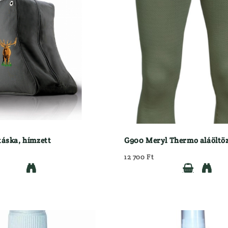
ling/vegyes Csövű
LŐSZER TÖLTŐ KÉSZÜLÉKEK, KIEGÉ
ós Fegyver
MINDENFÉLE
tes Fegyver
ÖLTÖNYÖK
er
OPTIKA
Céltávcső
VÁSÁR
Kamera
NI AKCIÓ
Kereső Távcső
ELÉS
Spektív
Távolságmérő
RUHÁZAT
táska, hímzett
G900 Meryl Thermo aláöltö
12 700 Ft


