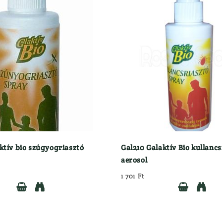
ktív bio szúgyogriasztó
Gal210 Galaktív Bio kullancs
aerosol
1 701 Ft



