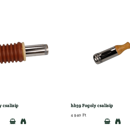
 csalisíp
hb39 Fogoly csalisíp
4 940 Ft



