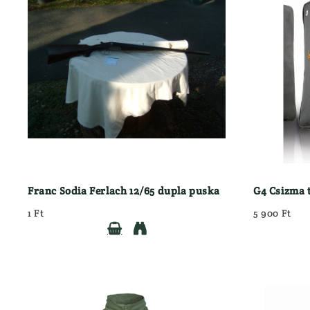
Használt Dril
Kiegészítők
Használt Goly
Hátizsák
Használt Söré
Lőszertartó
Maroklőfegyv
Táskák
JÁTÉKFIGURÁK
Töltényöv
KEDVEZMÉNYES 
Könyvek
KIFUTÓ MARTTII
Lámpa
KUTYÁS FELSZER
ELEMEK, AKKUK
LÁBBELIK
ESŐVÉDŐ RUHÁZAT
Csizma
FEGYVER
Félcipő
Franc Sodia Ferlach 12/65 dupla puska
G4 Csizma 
}
1 Ft
5 900 Ft

