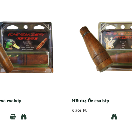
sa csalsíp
HB1014 Őz csalsíp
5 301 Ft


