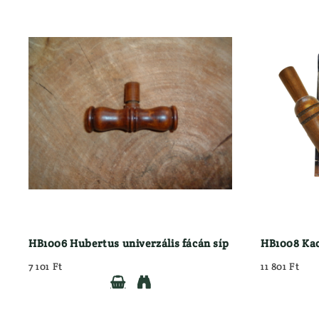
HB1006 Hubertus univerzális fácán síp
HB1008 Kac
7 101 Ft
11 801 Ft

