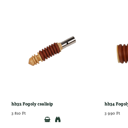
hb32 Fogoly csalisíp
hb34 Fogoly
3 810 Ft
3 990 Ft

