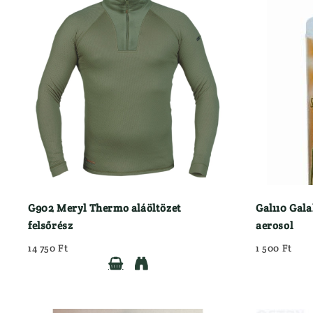
G902 Meryl Thermo aláöltözet
Gal110 Gala
felsőrész
aerosol
14 750 Ft
1 500 Ft

