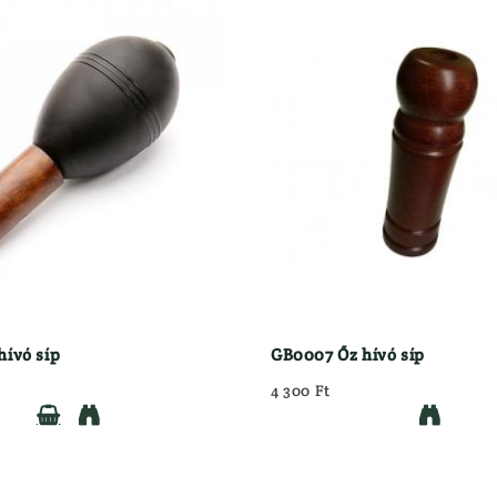
ívó síp
GB0007 Őz hívó síp
4 300 Ft


