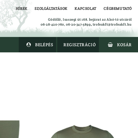
HÍREK
SZOLGÁLTATÁSOK
KAPCSOLAT
CÉGBEMUTATÓ
Gödöllő, Isaszegi út 168. bejárat az Alsó-tó utcáról
06-28-420-760, 06-20-347-5899
,
trofeakft@trofeakft.hu
BELÉPÉS
REGISZTRÁCIÓ
KOSÁR


Alsóruházat
Ing
Kabát
Kalapok
Kesztyűk
Leskabát
Leszsák
Mellény
Nadrág
Overal
Polók