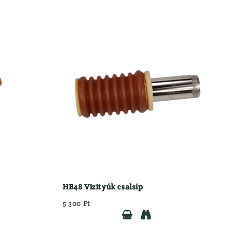
HB48 Vizityúk csalsíp
5 300 Ft

