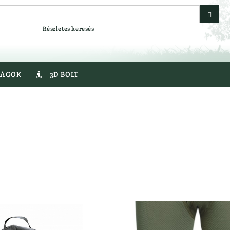
Részletes keresés
SÁGOK
3D BOLT

egyver
Gumicsizma
r
Lesbakancs
Bakancs
LÉGLŐSZER
er
LŐBOT
LŐSZER
Fegyver
Acél Sörét
Golyós Lőszer
AT
Pisztoly Lőszer
VEREK
Sörétes Lőszer