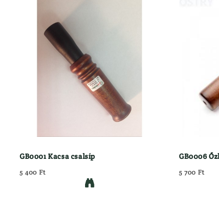
GB0001 Kacsa csalsíp
GB0006 Őzh
5 400 Ft
5 700 Ft
