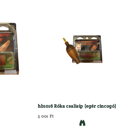
hb1016 Róka csalisíp (egér cincogó)
5 001 Ft
