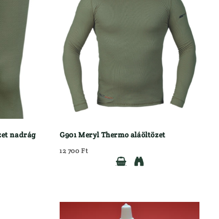
SZÍTŐK
Pulóver
Sapkák
Zoknik
RUHÁZAT TISZTÍTÓK, ÁPOLÓK
SZERELÉK
TRÓFEA TISZTÍTÓK/ÁPOLÓK
VADÁSZ/LES SZÉKEK, PÁRNÁK
VADÁSZKÉSEK
VADETETŐ
zet nadrág
G901 Meryl Thermo aláöltözet
12 700 Ft

