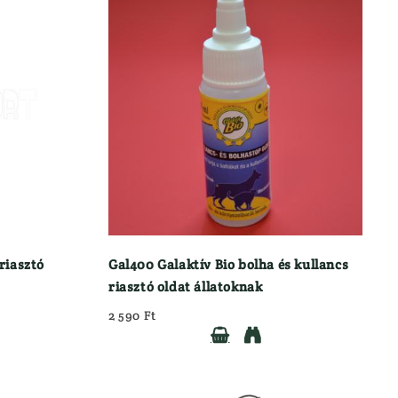
riasztó
Gal400 Galaktív Bio bolha és kullancs
riasztó oldat állatoknak
2 590 Ft

