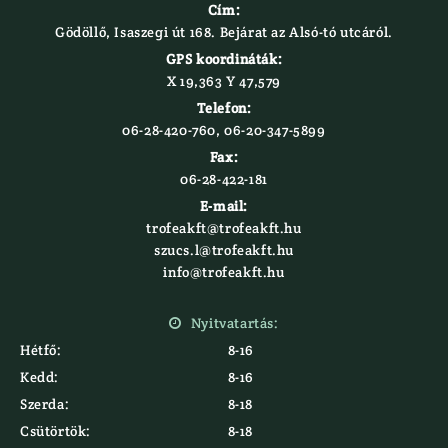
Cím:
Gödöllő, Isaszegi út 168. Bejárat az Alsó-tó utcáról.
GPS koordináták:
X 19,363 Y 47,579‍
Telefon:
06-28-420-760, 06-20-347-5899
Fax:
06-28-422-181
E-mail:
trofeakft@trofeakft.hu
szucs.l@trofeakft.hu
info@trofeakft.hu
Nyitvatartás:

Hétfő:
8-16
Kedd:
8-16
Szerda:
8-18
Csütörtök:
8-18