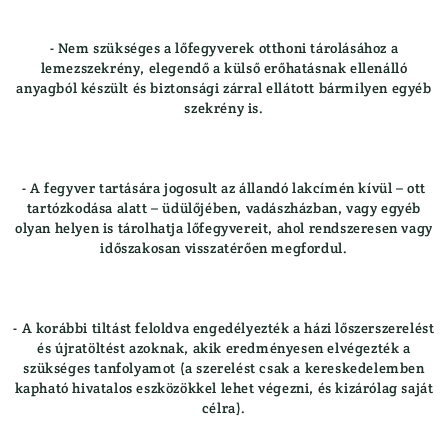
- Nem szükséges a lőfegyverek otthoni tárolásához a
lemezszekrény, elegendő a külső erőhatásnak ellenálló
anyagból készült és biztonsági zárral ellátott bármilyen egyéb
szekrény is.
- A fegyver tartására jogosult az állandó lakcímén kívül – ott
tartózkodása alatt – üdülőjében, vadászházban, vagy egyéb
olyan helyen is tárolhatja lőfegyvereit, ahol rendszeresen vagy
időszakosan visszatérően megfordul.
- A korábbi tiltást feloldva engedélyezték a házi lőszerszerelést
és újratöltést azoknak, akik eredményesen elvégezték a
szükséges tanfolyamot (a szerelést csak a kereskedelemben
kapható hivatalos eszközökkel lehet végezni, és kizárólag saját
célra).