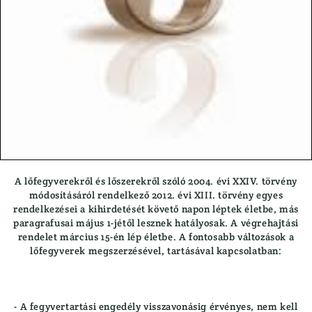
Golyós Fegyver
Kabát
Gumi Agytalp
Kalapok
Légfegyver
Kesztyűk
Sörétes Fegyver
Leskabát
Tartozékok
Leszsák
Vegyes Csövű Fegyver
Mellény
FEGYVERLÁMPA
Nadrág
FŰTHETŐ RUHÁZAT
Overal
HASZNÁLT FEGYVEREK
Polók
Használt Drilling/vegyes Csövű
Pulóver
A lőfegyverekről és lőszerekről szóló 2004. évi XXIV. törvény
Használt Golyós Fegyver
Sapkák
módosításáról rendelkező 2012. évi XIII. törvény egyes
Használt Sörétes Fegyver
Zoknik
rendelkezései a kihirdetését követő napon léptek életbe, más
paragrafusai május 1-jétől lesznek hatályosak. A végrehajtási
Maroklőfegyver
RUHÁZAT TISZTÍTÓK, ÁPOLÓK
rendelet március 15-én lép életbe. A fontosabb változások a
JÁTÉKFIGURÁK
SZERELÉK
lőfegyverek megszerzésével, tartásával kapcsolatban:
KEDVEZMÉNYES VÁSÁR
TRÓFEA TISZTÍTÓK/ÁPOLÓK
KIFUTÓ MARTTIINI AKCIÓ
VADÁSZ/LES SZÉKEK, PÁRNÁK
KUTYÁS FELSZERELÉS
VADÁSZKÉSEK
- A fegyvertartási engedély visszavonásig érvényes, nem kell