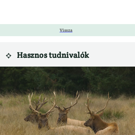
Vissza
Hasznos tudnivalók
