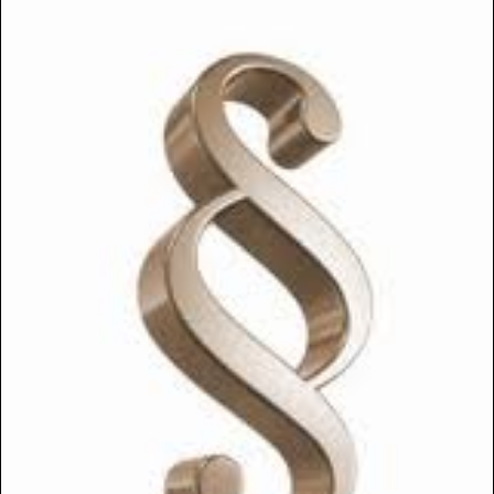
Bőráru
Acél Sörét
Csalisípok, Hívók, Kürtök
Golyós Lőszer
Fegyverápolás
Pisztoly Lőszer
Fegyverszekrény
Sörétes Lőszer
Fegyverszíjjak
LŐSZER TÖLTŐ KÉSZÜLÉKEK,
Fegyvertok
KIEGÉSZÍTŐK
Kiegészítők
MINDENFÉLE
Hátizsák
ÖLTÖNYÖK
Lőszertartó
OPTIKA
Táskák
Céltávcső
Töltényöv
Kamera
Könyvek
Kereső Távcső
Lámpa
Spektív
ELEMEK, AKKUK
Távolságmérő
ESŐVÉDŐ RUHÁZAT
RUHÁZAT
FEGYVER
Alsóruházat
Gáz-Riasztó Fegyver
Ing