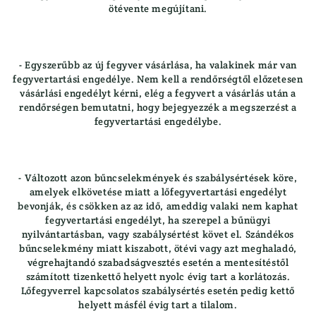
LÁBBELIK
VADETETŐ
ötévente megújítani.
Csizma
}
- Egyszerűbb az új fegyver vásárlása, ha valakinek már van
fegyvertartási engedélye. Nem kell a rendőrségtől előzetesen
vásárlási engedélyt kérni, elég a fegyvert a vásárlás után a
rendőrségen bemutatni, hogy bejegyezzék a megszerzést a
fegyvertartási engedélybe.
- Változott azon bűncselekmények és szabálysértések köre,
amelyek elkövetése miatt a lőfegyvertartási engedélyt
bevonják, és csökken az az idő, ameddig valaki nem kaphat
fegyvertartási engedélyt, ha szerepel a bűnügyi
nyilvántartásban, vagy szabálysértést követ el. Szándékos
bűncselekmény miatt kiszabott, ötévi vagy azt meghaladó,
végrehajtandó szabadságvesztés esetén a mentesítéstől
számított tizenkettő helyett nyolc évig tart a korlátozás.
Lőfegyverrel kapcsolatos szabálysértés esetén pedig kettő
helyett másfél évig tart a tilalom.