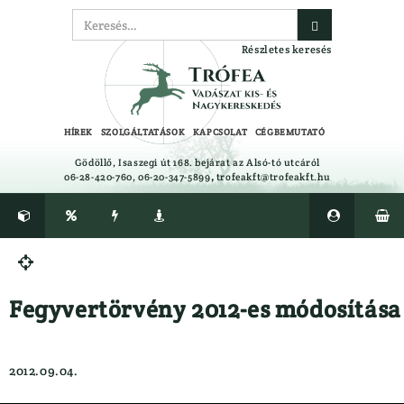
Részletes keresés
HÍREK
SZOLGÁLTATÁSOK
KAPCSOLAT
CÉGBEMUTATÓ
Gödöllő, Isaszegi út 168. bejárat az Alsó-tó utcáról
06-28-420-760, 06-20-347-5899
,
trofeakft@trofeakft.hu






CIPŐ, BAKANCS, CSIZMA ÁPOLÓK,
Félcipő

TALPBETÉTEK
Gumicsizma
Fegyvertörvény 2012-es módosítása
CSALIFOLYADÉK, NYALÓSÓ,
Lesbakancs
CSAPDA, RIASZTÓK
Bakancs
EGYÉB
LÉGLŐSZER
2012.09.04.
Ajándéktárgyak
LŐBOT
Alátétek
LŐSZER