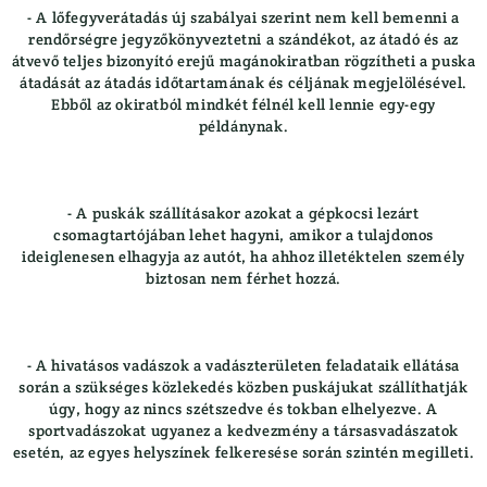
- A lőfegyverátadás új szabályai szerint nem kell bemenni a
rendőrségre jegyzőkönyveztetni a szándékot, az átadó és az
átvevő teljes bizonyító erejű magánokiratban rögzítheti a puska
átadását az átadás időtartamának és céljának megjelölésével.
Ebből az okiratból mindkét félnél kell lennie egy-egy
példánynak.
- A puskák szállításakor azokat a gépkocsi lezárt
csomagtartójában lehet hagyni, amikor a tulajdonos
ideiglenesen elhagyja az autót, ha ahhoz illetéktelen személy
biztosan nem férhet hozzá.
- A hivatásos vadászok a vadászterületen feladataik ellátása
során a szükséges közlekedés közben puskájukat szállíthatják
úgy, hogy az nincs szétszedve és tokban elhelyezve. A
sportvadászokat ugyanez a kedvezmény a társasvadászatok
esetén, az egyes helyszínek felkeresése során szintén megilleti.