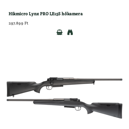
Hikmicro Lynx PRO LE15S hőkamera
297.899 Ft

