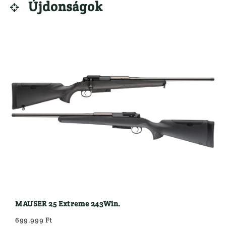
KUTYÁS FELSZERELÉS
VADÁSZKÉSEK
Újdonságok

LÁBBELIK
VADETETŐ
Csizma
}
MAUSER 25 Extreme 243Win.
699.999 Ft