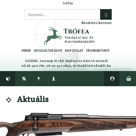
trófea
Részletes keresés
HÍREK
SZOLGÁLTATÁSOK
KAPCSOLAT
CÉGBEMUTATÓ
Gödöllő, Isaszegi út 168. bejárat az Alsó-tó utcáról
06-28-420-760, 06-20-347-5899
,
trofeakft@trofeakft.hu






CIPŐ, BAKANCS, CSIZMA ÁPOLÓK,
Félcipő
Aktuális

TALPBETÉTEK
Gumicsizma
CSALIFOLYADÉK, NYALÓSÓ,
Lesbakancs
CSAPDA, RIASZTÓK
Bakancs
EGYÉB
LÉGLŐSZER
Ajándéktárgyak
LŐBOT