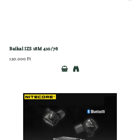
Baikal IZS 18M 410/76
120.000 Ft

