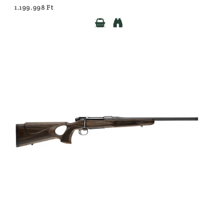
1.199.998 Ft

