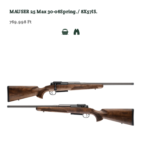
MAUSER 25 Max 30-06Spring./ 8X57IS.
769.998 Ft

