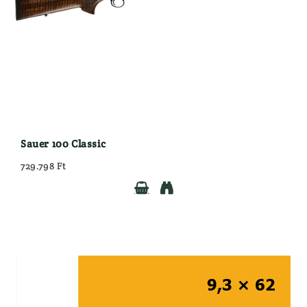
Sauer 100 Classic
729.798 Ft

