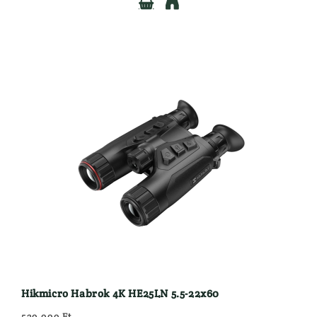


Hikmicro Habrok 4K HE25LN 5.5-22x60
539.999 Ft