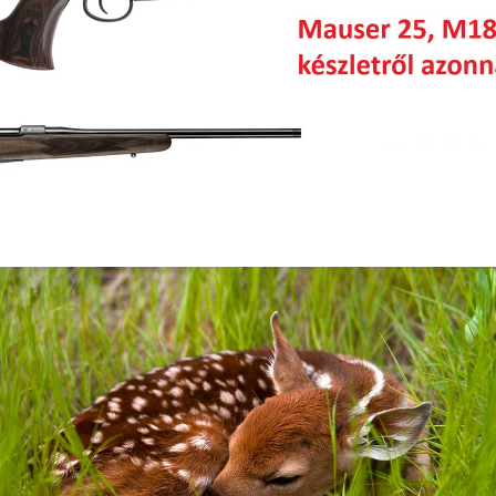
Alátétek
LŐSZER
Bőráru
Acél Sörét
Csalisípok, Hívók, Kürtök
Golyós Lőszer
Fegyverápolás
Pisztoly Lőszer
Fegyverszekrény
Sörétes Lőszer
Fegyverszíjjak
LŐSZER TÖLTŐ KÉSZÜLÉKEK,
Fegyvertok
KIEGÉSZÍTŐK
Kiegészítők
MINDENFÉLE
Hátizsák
ÖLTÖNYÖK
Lőszertartó
OPTIKA
Táskák
Céltávcső
Töltényöv
Kamera
Könyvek
Kereső Távcső
Lámpa
Spektív
ELEMEK, AKKUK
Távolságmérő
ESŐVÉDŐ RUHÁZAT
RUHÁZAT
FEGYVER
Alsóruházat