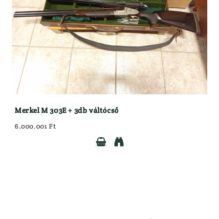
Merkel M 303E + 3db váltócső
6.000.001 Ft

