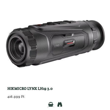
HIKMICRO LYNX LH19 3.0
416.999 Ft

