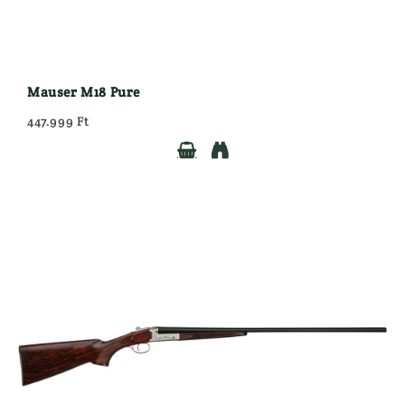
Mauser M18 Pure
447.999 Ft

