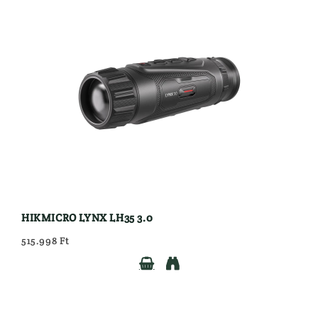
HIKMICRO LYNX LH35 3.0
515.998 Ft

