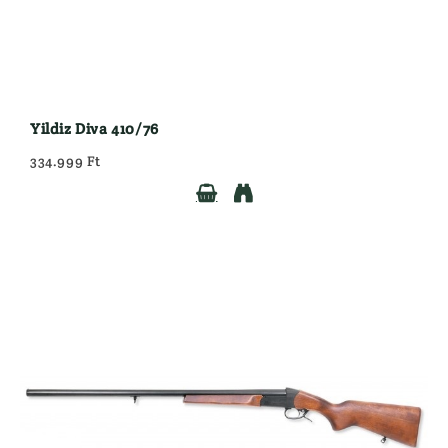
Yildiz Diva 410/76
334.999 Ft

