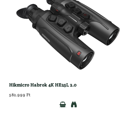
Hikmicro Habrok 4K HE25L 2.0
582.999 Ft

