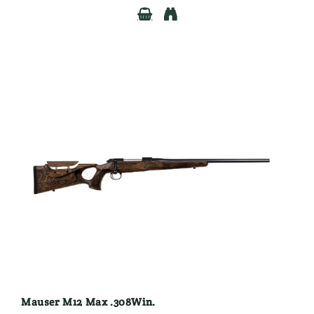


Mauser M12 Max .308Win.