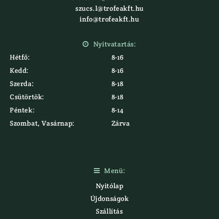
szucs.l@trofeakft.hu
info@trofeakft.hu
Nyitvatartás:

Hétfő:
8-16
Kedd:
8-16
Szerda:
8-18
Csütörtök:
8-18
Péntek:
8-14
Szombat, Vasárnap:
Zárva
Menü:

Nyitólap
Újdonságok
Szállítás