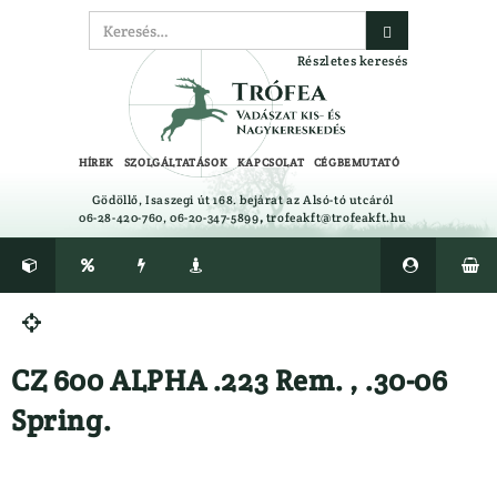
Részletes keresés
HÍREK
SZOLGÁLTATÁSOK
KAPCSOLAT
CÉGBEMUTATÓ
Gödöllő, Isaszegi út 168. bejárat az Alsó-tó utcáról
06-28-420-760, 06-20-347-5899
,
trofeakft@trofeakft.hu






CIPŐ, BAKANCS, CSIZMA ÁPOLÓK,
Félcipő

TALPBETÉTEK
Gumicsizma
CZ 600 ALPHA .223 Rem. , .30-06
CSALIFOLYADÉK, NYALÓSÓ,
Lesbakancs
CSAPDA, RIASZTÓK
Bakancs
Spring.
EGYÉB
LÉGLŐSZER
Ajándéktárgyak
LŐBOT
Alátétek
LŐSZER