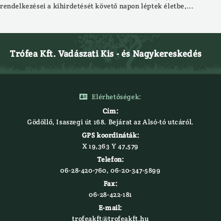
rendelkezései a kihirdetését követő napon léptek életbe,...
Trófea Kft. Vadászati Kis - és Nagykereskedés
Elérhetőségek:

Cím:
Gödöllő, Isaszegi út 168. Bejárat az Alsó-tó utcáról.
GPS koordináták:
X 19,363 Y 47,579‍
Telefon:
06-28-420-760, 06-20-347-5899
Fax:
06-28-422-181
E-mail:
trofeakft@trofeakft.hu