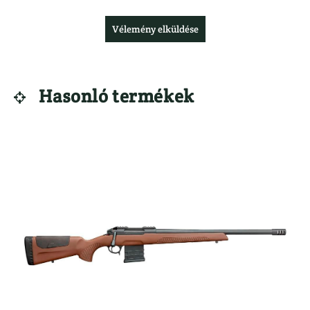
LÁBBELIK
VADETETŐ
Csizma
Vélemény elküldése
}
Hasonló termékek
