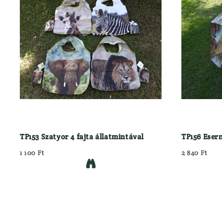
Használt Dril
Kiegészítők
Használt Goly
Hátizsák
Használt Söré
Lőszertartó
Maroklőfegyv
Táskák
JÁTÉKFIGURÁK
Töltényöv
KEDVEZMÉNYES 
Könyvek
KIFUTÓ MARTTII
Lámpa
KUTYÁS FELSZER
ELEMEK, AKKUK
LÁBBELIK
ESŐVÉDŐ RUHÁZAT
Csizma
FEGYVER
Félcipő
TP153 Szatyor 4 fajta állatmintával
TP156 Eser
}
1 100 Ft
2 840 Ft
