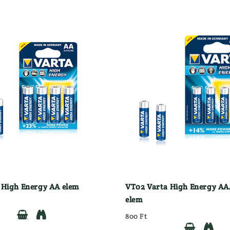
 High Energy AA elem
VT02 Varta High Energy AA
elem


800 Ft

