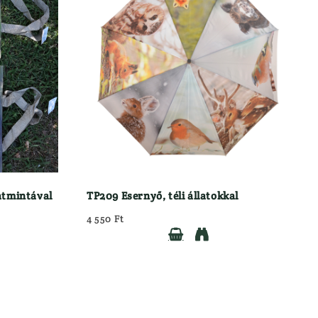
SZÍTŐK
Pulóver
Sapkák
Zoknik
RUHÁZAT TISZTÍTÓK, ÁPOLÓK
SZERELÉK
TRÓFEA TISZTÍTÓK/ÁPOLÓK
VADÁSZ/LES SZÉKEK, PÁRNÁK
VADÁSZKÉSEK
VADETETŐ
latmintával
TP209 Esernyő, téli állatokkal
4 550 Ft

