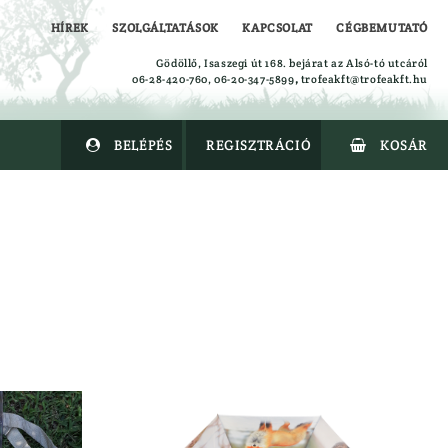
HÍREK
SZOLGÁLTATÁSOK
KAPCSOLAT
CÉGBEMUTATÓ
Gödöllő, Isaszegi út 168. bejárat az Alsó-tó utcáról
06-28-420-760, 06-20-347-5899
,
trofeakft@trofeakft.hu
BELÉPÉS
REGISZTRÁCIÓ
KOSÁR


Alsóruházat
Ing
Kabát
Kalapok
Kesztyűk
Leskabát
Leszsák
Mellény
Nadrág
Overal
Polók