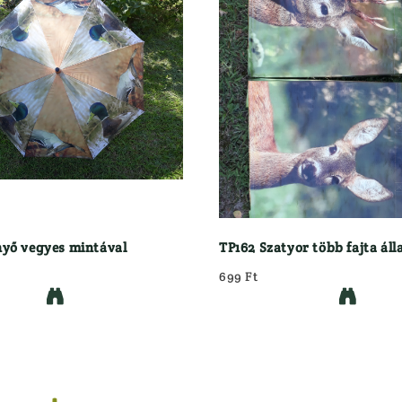
ling/vegyes Csövű
LŐSZER TÖLTŐ KÉSZÜLÉKEK, KIEGÉ
ós Fegyver
MINDENFÉLE
tes Fegyver
ÖLTÖNYÖK
er
OPTIKA
Céltávcső
VÁSÁR
Kamera
NI AKCIÓ
Kereső Távcső
ELÉS
Spektív
Távolságmérő
RUHÁZAT
nyő vegyes mintával
TP162 Szatyor több fajta ál
699 Ft

