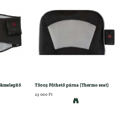
ékmelegítő
TS003 Fűthető párna (Thermo seat)
23 000 Ft
