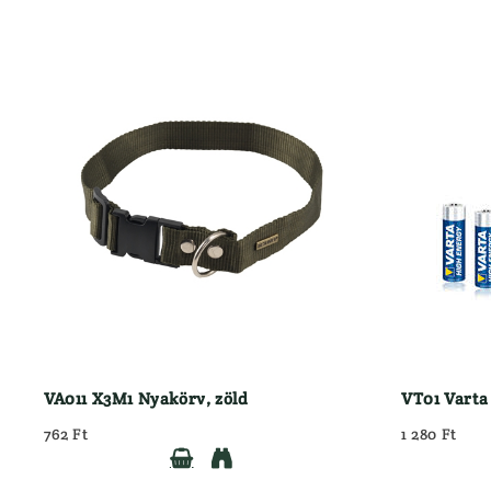
VA011 X3M1 Nyakörv, zöld
VT01 Varta
762 Ft
1 280 Ft

