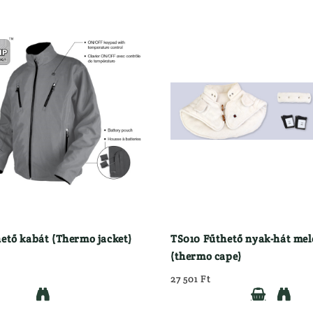
ető kabát (Thermo jacket)
TS010 Fűthető nyak-hát mel
(thermo cape)
27 501 Ft


