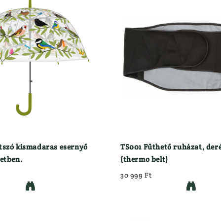
tszó kismadaras esernyő
TS001 Fűthető ruházat, der
retben.
(thermo belt)
30 999 Ft

