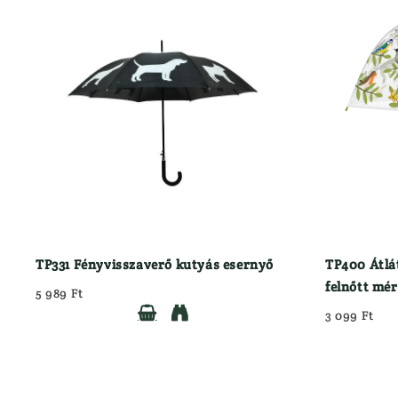
TP331 Fényvisszaverő kutyás esernyő
TP400 Átlá
felnőtt mé
5 989 Ft


3 099 Ft