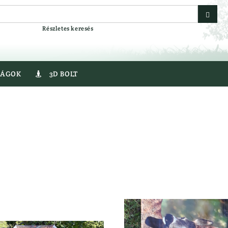
Részletes keresés
SÁGOK
3D BOLT

egyver
Gumicsizma
r
Lesbakancs
Bakancs
LÉGLŐSZER
er
LŐBOT
LŐSZER
Fegyver
Acél Sörét
Golyós Lőszer
AT
Pisztoly Lőszer
VEREK
Sörétes Lőszer