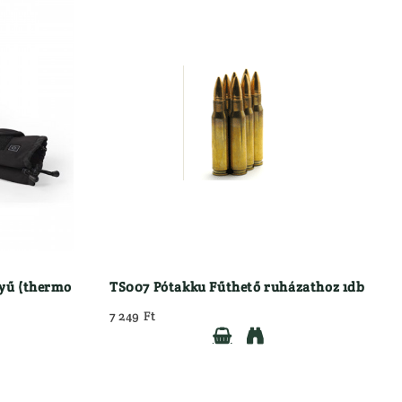
tyű (thermo
TS007 Pótakku Fűthető ruházathoz 1db
7 249 Ft

