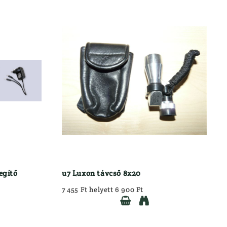
egítő
u7 Luxon távcső 8x20
7 455 Ft helyett 6 900 Ft

