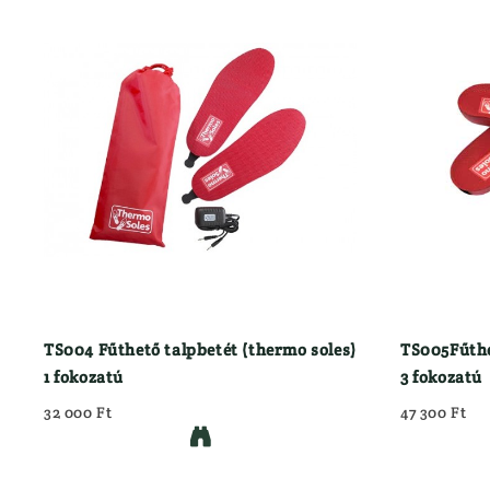
TS004 Fűthető talpbetét (thermo soles)
TS005Fűthe
1 fokozatú
3 fokozatú
32 000 Ft
47 300 Ft
