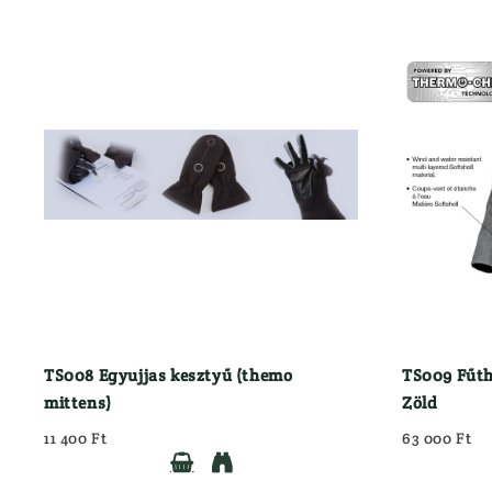
TS008 Egyujjas kesztyű (themo
TS009 Fűth
mittens)
Zöld
11 400 Ft
63 000 Ft

