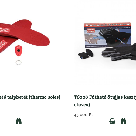
tő talpbetét (thermo soles)
TS006 Fűthető ötujjas kesz
gloves)
45 000 Ft


