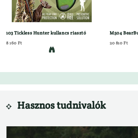
103 Tickless Hunter kullancs riasztó
M504 BearBu
8 160 Ft
20 810 Ft

Hasznos tudnivalók
