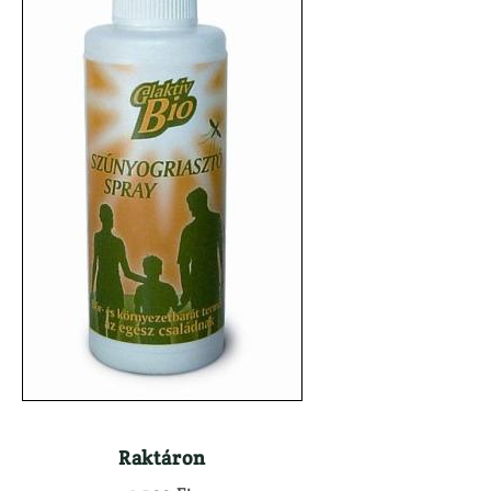
Használt Dril
Kiegészítők
Használt Goly
Hátizsák
Használt Söré
Lőszertartó
Maroklőfegyv
Táskák

JÁTÉKFIGURÁK
Töltényöv
KEDVEZMÉNYES 
Könyvek
KIFUTÓ MARTTII
Lámpa
KUTYÁS FELSZER
ELEMEK, AKKUK
LÁBBELIK
ESŐVÉDŐ RUHÁZAT
Csizma
FEGYVER
Félcipő
}
Raktáron