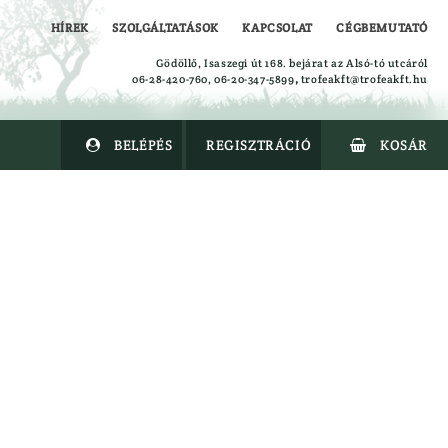
HÍREK
SZOLGÁLTATÁSOK
KAPCSOLAT
CÉGBEMUTATÓ
Gödöllő, Isaszegi út 168. bejárat az Alsó-tó utcáról
06-28-420-760, 06-20-347-5899
,
trofeakft@trofeakft.hu
BELÉPÉS
REGISZTRÁCIÓ
KOSÁR


Alsóruházat
Ing
Kabát
Kalapok
Kesztyűk
Leskabát
Leszsák
Mellény
Nadrág
Overal
Polók