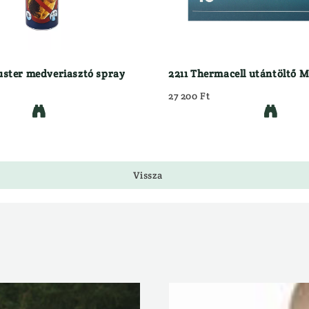
ster medveriasztó spray
2211 Thermacell utántöltő 
27 200 Ft


Vissza