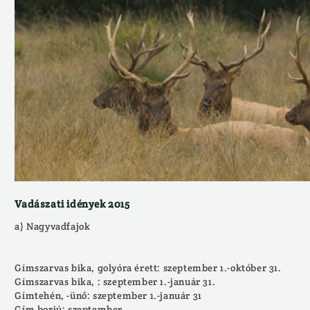
Vadászati idények 2015
a) Nagyvadfajok
Gímszarvas bika, golyóra érett: szeptember 1.-október 31.
Gímszarvas bika, : szeptember 1.-január 31.
Gímtehén, -ünő: szeptember 1.-január 31
Gím borjú: szeptember...