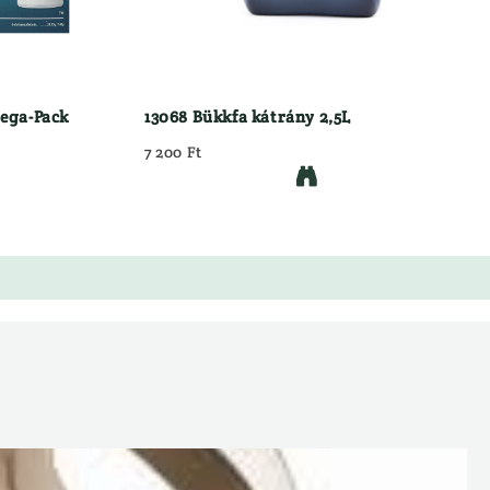
Mega-Pack
13068 Bükkfa kátrány 2,5L
7 200 Ft
