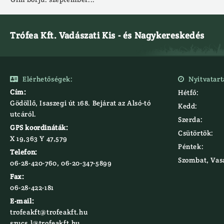
Trófea Kft. Vadászati Kis - és Nagykereskedés
Elérhetőségek:
Nyitvatart


Cím:
Hétfő:
Gödöllő, Isaszegi út 168. Bejárat az Alsó-tó
Kedd:
utcáról.
Szerda:
GPS koordináták:
Csütörtök:
X 19,363 Y 47,579‍
Péntek:
Telefon:
Szombat, Vas
06-28-420-760, 06-20-347-5899
Fax:
06-28-422-181
E-mail:
trofeakft@trofeakft.hu
szucs.l@trofeakft.hu