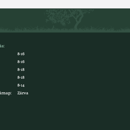
ás:
8-16
8-16
8-18
8-18
8-14
árnap:
Zárva