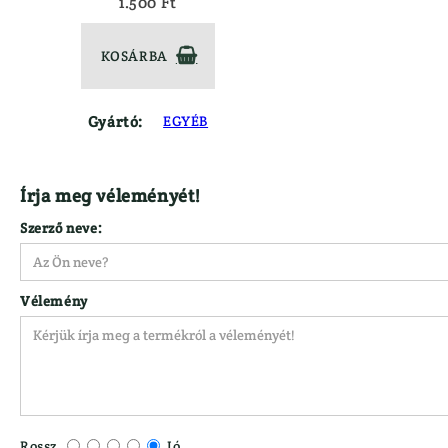
1.500 Ft
KOSÁRBA

Gyártó:
EGYÉB
Írja meg véleményét!
Szerző neve:
Vélemény
Rossz
Jó