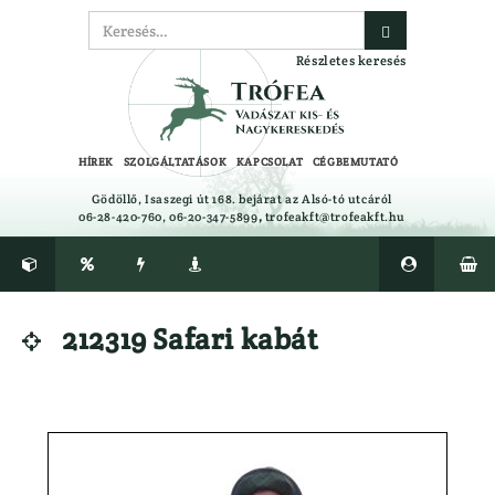
Részletes keresés
HÍREK
SZOLGÁLTATÁSOK
KAPCSOLAT
CÉGBEMUTATÓ
Gödöllő, Isaszegi út 168. bejárat az Alsó-tó utcáról
06-28-420-760, 06-20-347-5899
,
trofeakft@trofeakft.hu






CIPŐ, BAKANCS, CSIZMA ÁPOLÓK,
Félcipő
212319 Safari kabát

TALPBETÉTEK
Gumicsizma
CSALIFOLYADÉK, NYALÓSÓ,
Lesbakancs
CSAPDA, RIASZTÓK
Bakancs
EGYÉB
LÉGLŐSZER
Ajándéktárgyak
LŐBOT
Alátétek
LŐSZER