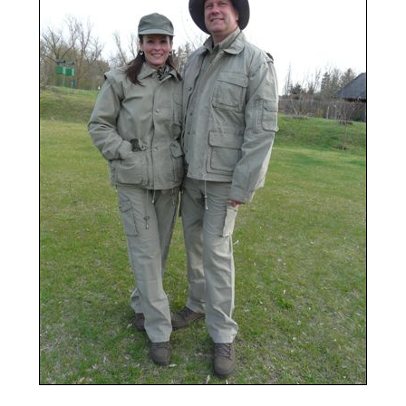
Bőráru
Acél Sörét
Csalisípok, Hívók, Kürtök
Golyós Lőszer
Fegyverápolás
Pisztoly Lőszer
Fegyverszekrény
Sörétes Lőszer
Fegyverszíjjak
LŐSZER TÖLTŐ KÉSZÜLÉKEK,
Fegyvertok
KIEGÉSZÍTŐK
Kiegészítők

MINDENFÉLE
Hátizsák
ÖLTÖNYÖK
Lőszertartó
OPTIKA
Táskák
Céltávcső
Töltényöv
Kamera
Könyvek
Kereső Távcső
Lámpa
Spektív
ELEMEK, AKKUK
Távolságmérő
ESŐVÉDŐ RUHÁZAT
RUHÁZAT
FEGYVER
Alsóruházat
Gáz-Riasztó Fegyver
Ing