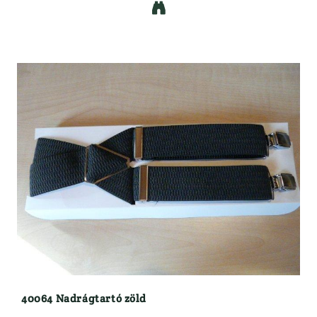

40064 Nadrágtartó zöld