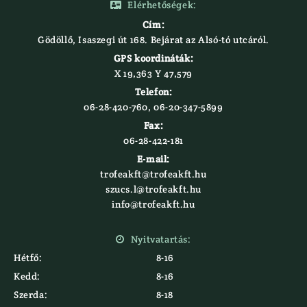
Elérhetőségek:

Cím:
Gödöllő, Isaszegi út 168. Bejárat az Alsó-tó utcáról.
GPS koordináták:
X 19,363 Y 47,579‍
Telefon:
06-28-420-760, 06-20-347-5899
Fax:
06-28-422-181
E-mail:
trofeakft@trofeakft.hu
szucs.l@trofeakft.hu
info@trofeakft.hu
Nyitvatartás:

Hétfő:
8-16
Kedd:
8-16
Szerda:
8-18