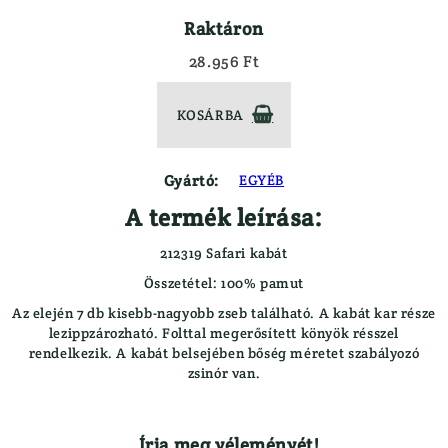
Golyós Fegyver
Kabát
Raktáron
Gumi Agytalp
Kalapok
28.956 Ft
Légfegyver
Kesztyűk
Sörétes Fegyver
Leskabát
Tartozékok
KOSÁRBA

Leszsák
Vegyes Csövű Fegyver
Mellény
FEGYVERLÁMPA
Nadrág
Gyártó:
EGYÉB
FŰTHETŐ RUHÁZAT
Overal
A termék leírása:
HASZNÁLT FEGYVEREK
Polók
Használt Drilling/vegyes Csövű
Pulóver
212319 Safari kabát
Használt Golyós Fegyver
Sapkák
Összetétel: 100% pamut
Használt Sörétes Fegyver
Zoknik
Az elején 7 db kisebb-nagyobb zseb található. A kabát kar része
Maroklőfegyver
RUHÁZAT TISZTÍTÓK, ÁPOLÓK
lezippzározható. Folttal megerősített könyök résszel
rendelkezik. A kabát belsejében bőség méretet szabályozó
JÁTÉKFIGURÁK
SZERELÉK
zsinór van.
KEDVEZMÉNYES VÁSÁR
TRÓFEA TISZTÍTÓK/ÁPOLÓK
KIFUTÓ MARTTIINI AKCIÓ
VADÁSZ/LES SZÉKEK, PÁRNÁK
KUTYÁS FELSZERELÉS
VADÁSZKÉSEK
Írja meg véleményét!