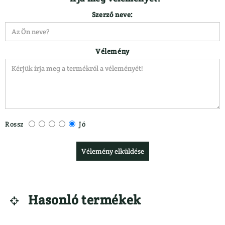
LÁBBELIK
VADETETŐ
Szerző neve:
Csizma
}
Vélemény
Rossz
Jó
Vélemény elküldése
Hasonló termékek
