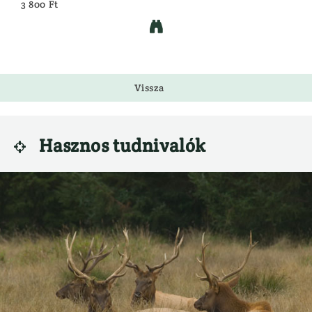
3 800 Ft

Vissza
Hasznos tudnivalók
