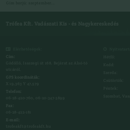
Gím borjú: szeptember...
Trófea Kft. Vadászati Kis - és Nagykereskedés
Elérhetőségek:
Nyitvatart


Cím:
Hétfő:
Gödöllő, Isaszegi út 168. Bejárat az Alsó-tó
Kedd:
utcáról.
Szerda:
GPS koordináták:
Csütörtök:
X 19,363 Y 47,579‍
Péntek:
Telefon:
Szombat, Vas
06-28-420-760, 06-20-347-5899
Fax:
06-28-422-181
E-mail:
trofeakft@trofeakft.hu