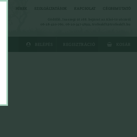
HÍREK
SZOLGÁLTATÁSOK
KAPCSOLAT
CÉGBEMUTATÓ
Gödöllő, Isaszegi út 168. bejárat az Alsó-tó utcáról
06-28-420-760, 06-20-347-5899
,
trofeakft@trofeakft.hu
BELÉPÉS
REGISZTRÁCIÓ
KOSÁR


Alsóruházat
Ing
Kabát
Kalapok
Kesztyűk
Leskabát
Leszsák
Mellény
Nadrág
Overal
Polók