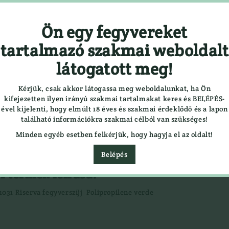
Ön egy fegyvereket
Részletes keresés
tartalmazó szakmai weboldalt
látogatott meg!
SÁGOK
3D BOLT

Kérjük, csak akkor látogassa meg weboldalunkat, ha Ön
kifejezetten ilyen irányú szakmai tartalmakat keres és BELÉPÉS-
egyver
Gumicsizma
Polipropilene verde
ével kijelenti, hogy elmúlt 18 éves és szakmai érdeklődő és a lapon
r
Lesbakancs
található információkra szakmai célból van szükséges!
Bakancs
Minden egyéb esetben felkérjük, hogy hagyja el az oldalt!
LÉGLŐSZER
er
Belépés
LŐBOT
LŐSZER
A termék leírása:
Fegyver
Acél Sörét
1031 Riserva fegyverszíjj Polipropilene verde
Golyós Lőszer
AT
Pisztoly Lőszer
VEREK
Sörétes Lőszer