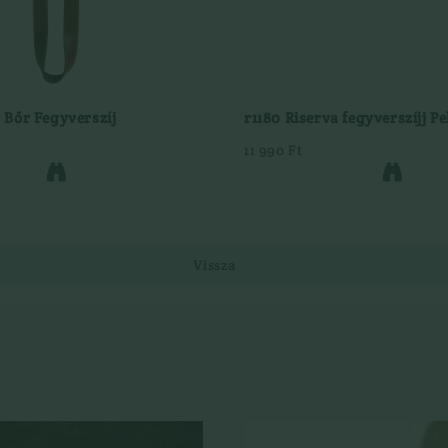
a Bőr Fegyverszíj
r1180 Riserva fegyverszíjj Pe
11 990 Ft


Vissza