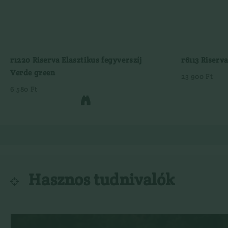
r1220 Riserva Elasztikus fegyverszíj
r6113 Riserv
Verde green
23 900 Ft
6 580 Ft

Hasznos tudnivalók
