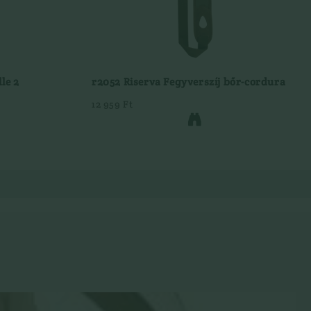
lle 2
r2052 Riserva Fegyverszíj bőr-cordura
12 959 Ft
