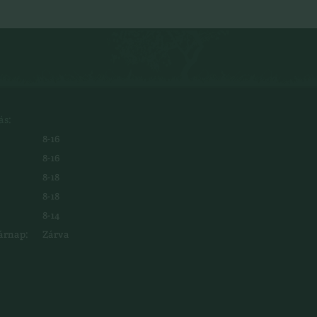
ás:
8-16
8-16
8-18
8-18
8-14
árnap:
Zárva