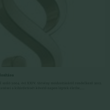
dosítása
l szóló 2004. évi XXIV. törvény módosításáról rendelkező 2012.
kezései a kihirdetését követő napon léptek életbe,...