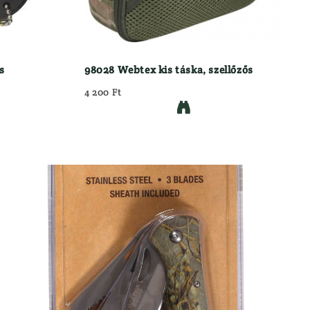
s
98028 Webtex kis táska, szellőzős
4 200 Ft
