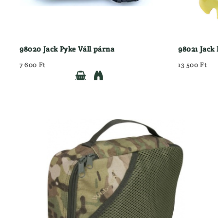
98020 Jack Pyke Váll párna
98021 Jack
7 600 Ft
13 500 Ft

