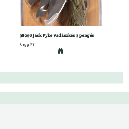
98056 Jack Pyke Vadászkés 3 pengés
8 199 Ft
