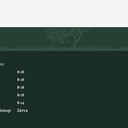
ás:
8-16
8-16
8-18
8-18
8-14
árnap:
Zárva