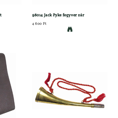
t
98014 Jack Pyke fegyver zár
4 600 Ft
