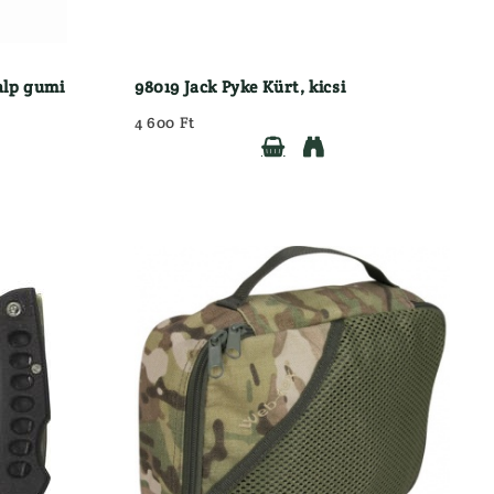
alp gumi
98019 Jack Pyke Kürt, kicsi
4 600 Ft

