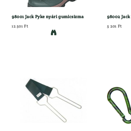
98001 Jack Pyke nyári gumicsizma
98002 Jack
12 501 Ft
5 201 Ft
