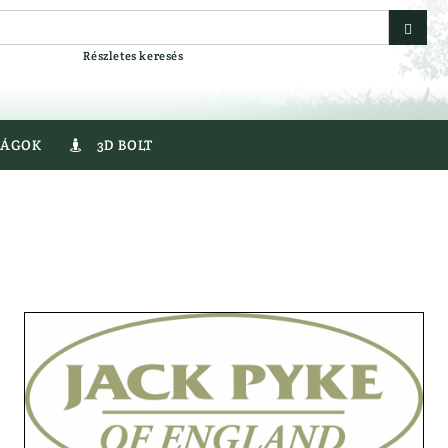
Részletes keresés
SÁGOK
3D BOLT

egyver
Gumicsizma
r
Lesbakancs
Bakancs
LÉGLŐSZER
er
LŐBOT
LŐSZER
Fegyver
Acél Sörét
Golyós Lőszer
AT
Pisztoly Lőszer
VEREK
Sörétes Lőszer