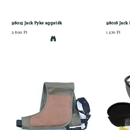
98015 Jack Pyke aggaték
98016 Jack 
2 600 Ft
1 570 Ft
