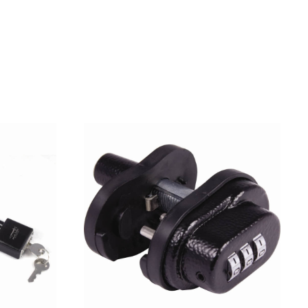
SZÍTŐK
Pulóver
Sapkák
Zoknik
RUHÁZAT TISZTÍTÓK, ÁPOLÓK
SZERELÉK
TRÓFEA TISZTÍTÓK/ÁPOLÓK
VADÁSZ/LES SZÉKEK, PÁRNÁK
VADÁSZKÉSEK
VADETETŐ