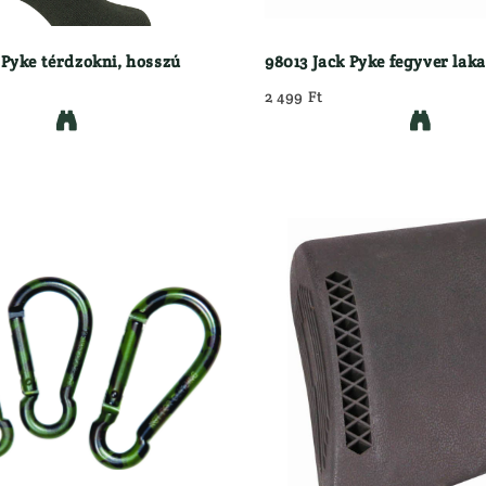
 Pyke térdzokni, hosszú
98013 Jack Pyke fegyver laka
2 499 Ft

