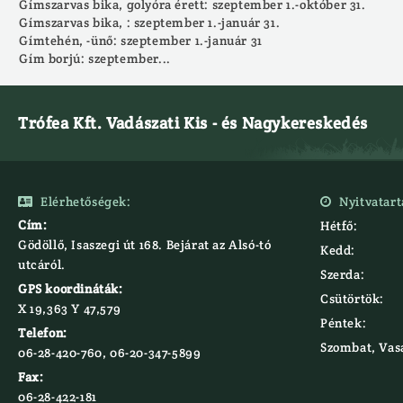
Gímszarvas bika, golyóra érett: szeptember 1.-október 31.
Gímszarvas bika, : szeptember 1.-január 31.
Gímtehén, -ünő: szeptember 1.-január 31
Gím borjú: szeptember...
Trófea Kft. Vadászati Kis - és Nagykereskedés
Elérhetőségek:
Nyitvatart


Cím:
Hétfő:
Gödöllő, Isaszegi út 168. Bejárat az Alsó-tó
Kedd:
utcáról.
Szerda:
GPS koordináták:
Csütörtök:
X 19,363 Y 47,579‍
Péntek:
Telefon:
Szombat, Vas
06-28-420-760, 06-20-347-5899
Fax:
06-28-422-181