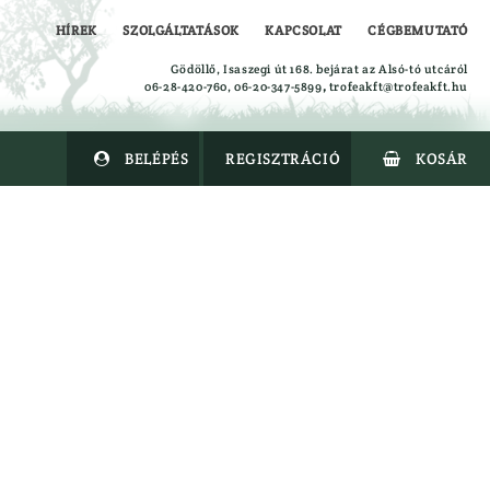
HÍREK
SZOLGÁLTATÁSOK
KAPCSOLAT
CÉGBEMUTATÓ
Gödöllő, Isaszegi út 168. bejárat az Alsó-tó utcáról
06-28-420-760, 06-20-347-5899
,
trofeakft@trofeakft.hu
BELÉPÉS
REGISZTRÁCIÓ
KOSÁR


Alsóruházat
Ing
Kabát
Kalapok
Kesztyűk
Leskabát
Leszsák
Mellény
Nadrág
Overal
Polók