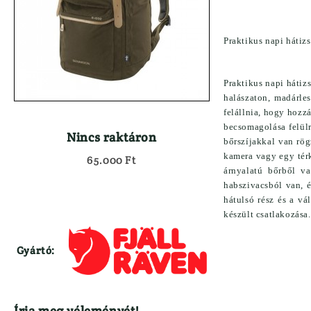

Használt Dril
Kiegészítők
Használt Goly
Hátizsák
Használt Söré
Praktikus napi hátizs
Lőszertartó
Maroklőfegyv
Táskák
JÁTÉKFIGURÁK
Töltényöv
Praktikus napi hátiz
KEDVEZMÉNYES 
halászaton, madárle
Könyvek
felállnia, hogy hozzá
KIFUTÓ MARTTII
Lámpa
becsomagolása felülr
KUTYÁS FELSZER
Nincs raktáron
bőrszíjakkal van rög
ELEMEK, AKKUK
LÁBBELIK
kamera vagy egy térk
65.000 Ft
ESŐVÉDŐ RUHÁZAT
Csizma
árnyalatú bőrből v
FEGYVER
Félcipő
habszivacsból van, é
hátulsó rész és a v
}
készült csatlakozása.
Gyártó:
Írja meg véleményét!