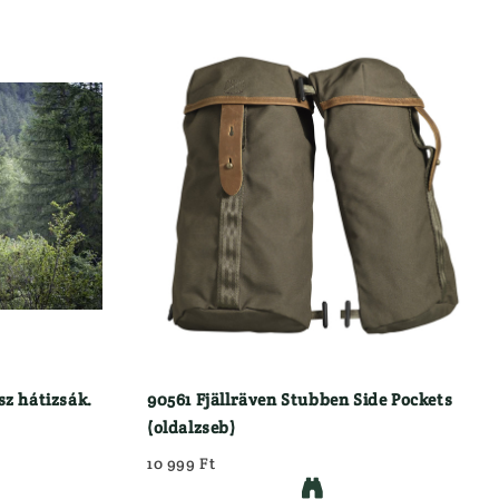
z hátizsák.
90561 Fjällräven Stubben Side Pockets
(oldalzseb)
10 999 Ft
