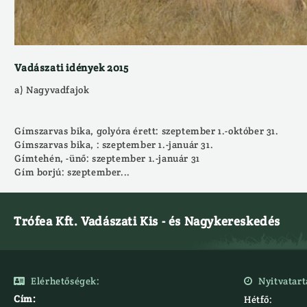
Vadászati idények 2015
a) Nagyvadfajok
Gímszarvas bika, golyóra érett: szeptember 1.-október 31.
Gímszarvas bika, : szeptember 1.-január 31.
Gímtehén, -ünő: szeptember 1.-január 31
Gím borjú: szeptember...
Trófea Kft. Vadászati Kis - és Nagykereskedés
Elérhetőségek:
Nyitvatart


Cím:
Hétfő: