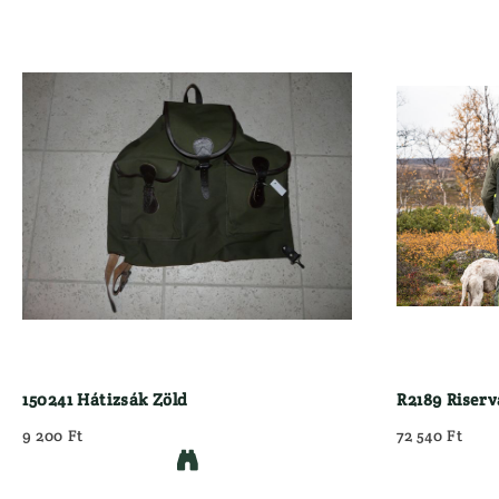
150241 Hátizsák Zöld
R2189 Riserv
9 200 Ft
72 540 Ft
