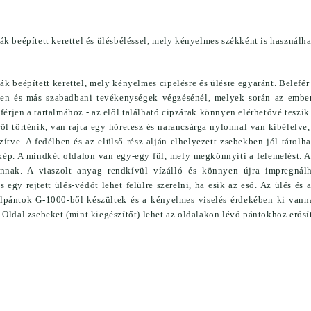
ling/vegyes Csövű
LŐSZER TÖLTŐ KÉSZÜLÉKEK, KIEGÉ
ós Fegyver
MINDENFÉLE
tes Fegyver
ák beépített kerettel és ülésbéléssel, mely kényelmes székként is használhat
ÖLTÖNYÖK
er
OPTIKA
Céltávcső
sák beépített kerettel, mely kényelmes cipelésre és ülésre egyaránt. Belefé
VÁSÁR
Kamera
sen és más szabadbani tevékenységek végzésénél, melyek során az ember 
férjen a tartalmához - az elől található cipzárak könnyen elérhetővé teszik 
NI AKCIÓ
Kereső Távcső
ől történik, van rajta egy hóretesz és narancsárga nylonnal van kibélelve
ELÉS
Spektív
zítve. A fedélben és az elülső rész alján elhelyezett zsebekben jól tárol
Távolságmérő
ép. A mindkét oldalon van egy-egy fül, mely megkönnyíti a felemelést. Az
annak. A viaszolt anyag rendkívül vízálló és könnyen újra impregnál
RUHÁZAT
s egy rejtett ülés-védőt lehet felülre szerelni, ha esik az eső. Az ülés é
állpántok G-1000-ből készültek és a kényelmes viselés érdekében ki van
 Oldal zsebeket (mint kiegészítőt) lehet az oldalakon lévő pántokhoz erősí