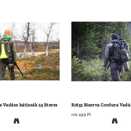
a Vadász hátizsák 25 literes
R1833 Riserva Cordura Vadás
102 499 Ft

