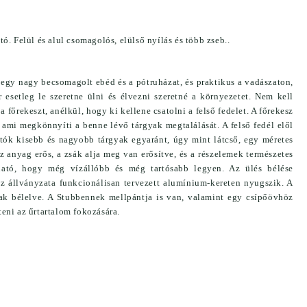
SZÍTŐK
Pulóver
Sapkák
ó. Felül és alul csomagolós, elülső nyílás és több zseb..
Zoknik
RUHÁZAT TISZTÍTÓK, ÁPOLÓK
r egy nagy becsomagolt ebéd és a pótruházat, és praktikus a vadászaton,
SZERELÉK
esetleg le szeretne ülni és élvezni szeretné a környezetet. Nem kell
TRÓFEA TISZTÍTÓK/ÁPOLÓK
a főrekeszt, anélkül, hogy ki kellene csatolni a felső fedelet. A főrekesz
VADÁSZ/LES SZÉKEK, PÁRNÁK
, ami megkönnyíti a benne lévő tárgyak megtalálását. A felső fedél elől
hatók kisebb és nagyobb tárgyak egyaránt, úgy mint látcső, egy méretes
VADÁSZKÉSEK
 anyag erős, a zsák alja meg van erősítve, és a részelemek természetes
VADETETŐ
ható, hogy még vízállóbb és még tartósabb legyen. Az ülés bélése
s az állványzata funkcionálisan tervezett alumínium-kereten nyugszik. A
nak bélelve. A Stubbennek mellpántja is van, valamint egy csípőövhöz
teni az űrtartalom fokozására.