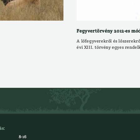
Fegyvertörvény 2012-es mó
A lőfegyverekről és lőszerekrő
évi XIII. törvény egyes rendel
ás:
8-16