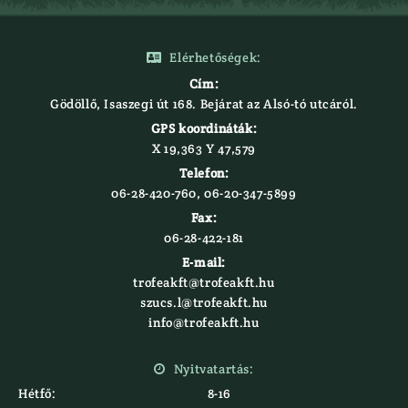
Elérhetőségek:

Cím:
Gödöllő, Isaszegi út 168. Bejárat az Alsó-tó utcáról.
GPS koordináták:
X 19,363 Y 47,579‍
Telefon:
06-28-420-760, 06-20-347-5899
Fax:
06-28-422-181
E-mail:
trofeakft@trofeakft.hu
szucs.l@trofeakft.hu
info@trofeakft.hu
Nyitvatartás:

Hétfő:
8-16