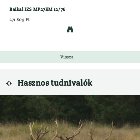
Baikal IZS MP27EM 12/76
271 809 Ft

Vissza
Hasznos tudnivalók
