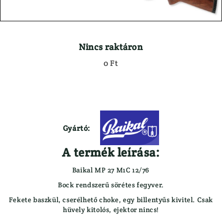
Bőráru
Acél Sörét
Csalisípok, Hívók, Kürtök
Golyós Lőszer
Fegyverápolás
Pisztoly Lőszer
Fegyverszekrény
Nincs raktáron
Sörétes Lőszer
Fegyverszíjjak
0 Ft
LŐSZER TÖLTŐ KÉSZÜLÉKEK,
Fegyvertok
KIEGÉSZÍTŐK
Kiegészítők
MINDENFÉLE
Hátizsák
ÖLTÖNYÖK
Lőszertartó
OPTIKA
Táskák
Gyártó:
Céltávcső
Töltényöv
Kamera
Könyvek
A termék leírása:
Kereső Távcső
Lámpa
Spektív
Baikal MP 27 M1C 12/76
ELEMEK, AKKUK
Távolságmérő
Bock rendszerű sörétes fegyver.
ESŐVÉDŐ RUHÁZAT
RUHÁZAT
Fekete baszkül, cserélhető choke, egy billentyűs kivitel. Csak
FEGYVER
Alsóruházat
hüvely kitolós, ejektor nincs!
Gáz-Riasztó Fegyver
Ing