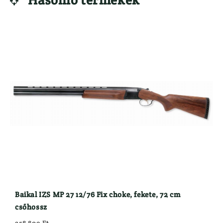

LÁBBELIK
VADETETŐ
Csizma
}
Baikal IZS MP 27 12/76 Fix choke, fekete, 72 cm
csőhossz