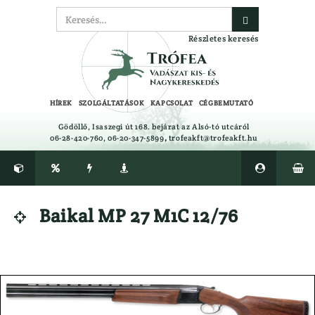
Részletes keresés
HÍREK
SZOLGÁLTATÁSOK
KAPCSOLAT
CÉGBEMUTATÓ
Gödöllő, Isaszegi út 168. bejárat az Alsó-tó utcáról
06-28-420-760, 06-20-347-5899
,
trofeakft@trofeakft.hu






CIPŐ, BAKANCS, CSIZMA ÁPOLÓK,
Félcipő
Baikal MP 27 M1C 12/76

TALPBETÉTEK
Gumicsizma
CSALIFOLYADÉK, NYALÓSÓ,
Lesbakancs
CSAPDA, RIASZTÓK
Bakancs
EGYÉB
LÉGLŐSZER
Ajándéktárgyak
LŐBOT

Alátétek
LŐSZER