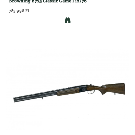
Browning B725 Classic Game I 12/76
785 998 Ft
