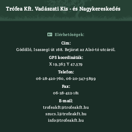
Trófea Kft. Vadászati Kis - és Nagykereskedés
Elérhetőségek:

Cím:
Gödöllő, Isaszegi út 168. Bejárat az Alsó-tó utcáról.
GPS koordináták:
X 19,363 Y 47,579‍
Telefon:
06-28-420-760, 06-20-347-5899
Fax:
06-28-422-181
E-mail:
trofeakft@trofeakft.hu
szucs.l@trofeakft.hu
info@trofeakft.hu