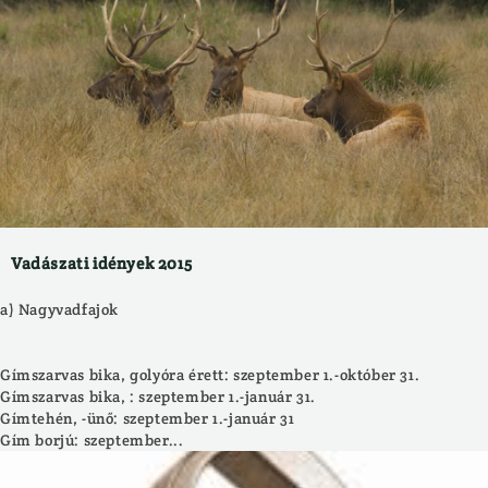
Vadászati idények 2015
a) Nagyvadfajok
Gímszarvas bika, golyóra érett: szeptember 1.-október 31.
Gímszarvas bika, : szeptember 1.-január 31.
Gímtehén, -ünő: szeptember 1.-január 31
Gím borjú: szeptember...