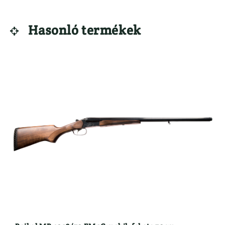
LÁBBELIK
VADETETŐ
Csizma
Hasonló termékek

}