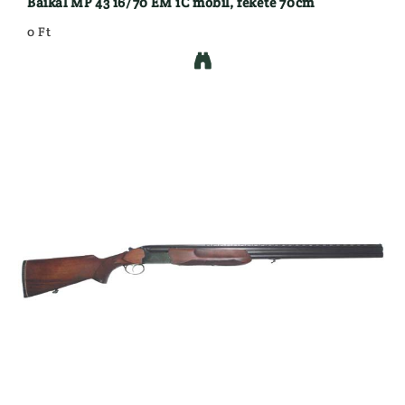
Baikal MP 43 16/70 EM 1C mobil, fekete 70cm
0 Ft
