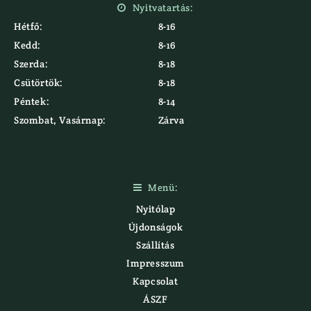
Nyitvatartás:

Hétfő:
8-16
Kedd:
8-16
Szerda:
8-18
Csütörtök:
8-18
Péntek:
8-14
Szombat, Vasárnap:
Zárva
Menü:

Nyitólap
Újdonságok
Szállítás
Impresszum
Kapcsolat
ÁSZF