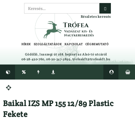
Részletes keresés
HÍREK
SZOLGÁLTATÁSOK
KAPCSOLAT
CÉGBEMUTATÓ
Gödöllő, Isaszegi út 168. bejárat az Alsó-tó utcáról
06-28-420-760, 06-20-347-5899
,
trofeakft@trofeakft.hu






CIPŐ, BAKANCS, CSIZMA ÁPOLÓK,
Félcipő

TALPBETÉTEK
Gumicsizma
Baikal IZS MP 155 12/89 Plastic
CSALIFOLYADÉK, NYALÓSÓ,
Lesbakancs
CSAPDA, RIASZTÓK
Bakancs
Fekete
EGYÉB
LÉGLŐSZER
Ajándéktárgyak
LŐBOT
Alátétek
LŐSZER