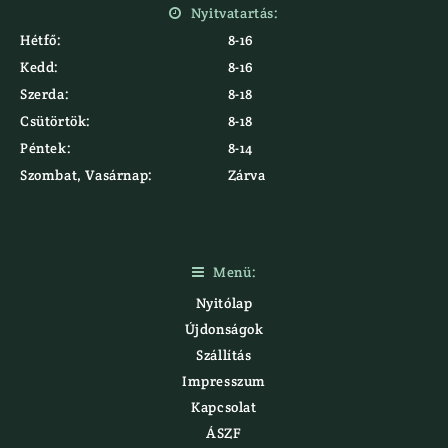
Nyitvatartás:

Hétfő:
8-16
Kedd:
8-16
Szerda:
8-18
Csütörtök:
8-18
Péntek:
8-14
Szombat, Vasárnap:
Zárva
Menü:

Nyitólap
Újdonságok
Szállítás
Impresszum
Kapcsolat
ÁSZF