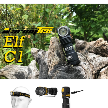
Bőráru
Acél Sörét
Csalisípok, Hívók, Kürtök
Golyós Lőszer
Fegyverápolás
Pisztoly Lőszer
Fegyverszekrény
Sörétes Lőszer
Fegyverszíjjak
LŐSZER TÖLTŐ KÉSZÜLÉKEK,
Fegyvertok
KIEGÉSZÍTŐK

Kiegészítők
MINDENFÉLE
Hátizsák
ÖLTÖNYÖK
Lőszertartó
OPTIKA
Táskák
Céltávcső
Töltényöv
Kamera
Könyvek
Kereső Távcső
Lámpa
Spektív
ELEMEK, AKKUK
Távolságmérő
ESŐVÉDŐ RUHÁZAT
RUHÁZAT
FEGYVER
Alsóruházat
Gáz-Riasztó Fegyver
Ing