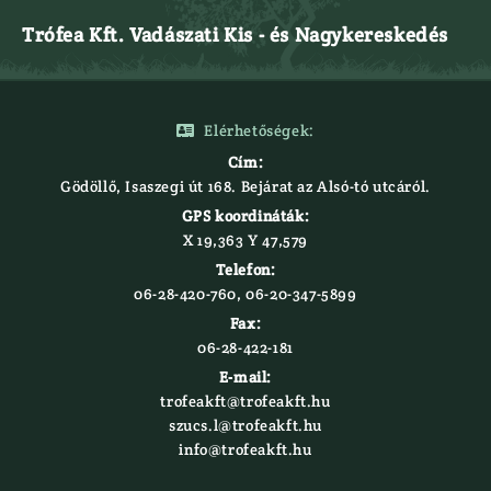
Trófea Kft. Vadászati Kis - és Nagykereskedés
Elérhetőségek:

Cím:
Gödöllő, Isaszegi út 168. Bejárat az Alsó-tó utcáról.
GPS koordináták:
X 19,363 Y 47,579‍
Telefon:
06-28-420-760, 06-20-347-5899
Fax:
06-28-422-181
E-mail:
trofeakft@trofeakft.hu
szucs.l@trofeakft.hu
info@trofeakft.hu