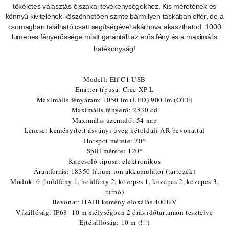
LÁBBELIK
VADETETŐ
tökéletes választás éjszakai tevékenységekhez. Kis méretének és
könnyű kivitelének köszönhetően szinte bármilyen táskában elfér, de a
Csizma
csomagban található csatt segítségével akárhova akaszthatod. 1000
}
lumenes fényerőssége miatt garantált az erős fény és a maximális
hatékonyság!
Modell: Elf C1 USB
Emitter típusa: Cree XP-L
Maximális fényáram: 1050 lm (LED) 900 lm (OTF)
Maximális fényerő: 2830 cd
Maximális üzemidő: 54 nap
Lencse: keményített ásványi üveg kétoldali AR bevonattal
Hotspot mérete: 70°
Spill mérete: 120°
Kapcsoló típusa: elektronikus
Áramforrás: 18350 lítium-ion akkumulátor (tartozék)
Módok: 6 (holdfény 1, holdfény 2, közepes 1, közepes 2, közepes 3,
turbó)
Bevonat: HAIII kemény eloxálás 400HV
Vízállóság: IP68 -10 m mélységben 2 órás időtartamon tesztelve
Ejtésállóság: 10 m (!!!)