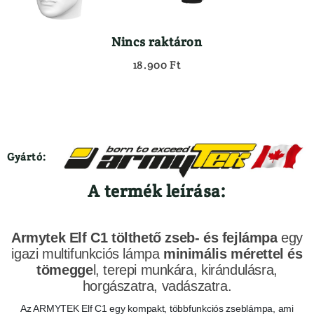
Golyós Fegyver
Kabát
Gumi Agytalp
Kalapok
Nincs raktáron
Légfegyver
Kesztyűk
Sörétes Fegyver
18.900 Ft
Leskabát
Tartozékok
Leszsák
Vegyes Csövű Fegyver
Mellény
FEGYVERLÁMPA
Nadrág
FŰTHETŐ RUHÁZAT
Overal
HASZNÁLT FEGYVEREK
Polók
Gyártó:
Használt Drilling/vegyes Csövű
Pulóver
A termék leírása:
Használt Golyós Fegyver
Sapkák
Használt Sörétes Fegyver
Zoknik
Maroklőfegyver
RUHÁZAT TISZTÍTÓK, ÁPOLÓK
Armytek Elf C1 tölthető zseb- és fejlámpa
egy
JÁTÉKFIGURÁK
SZERELÉK
igazi multifunkciós lámpa
minimális mérettel és
KEDVEZMÉNYES VÁSÁR
TRÓFEA TISZTÍTÓK/ÁPOLÓK
tömegge
l, terepi munkára, kirándulásra,
horgászatra, vadászatra
.
KIFUTÓ MARTTIINI AKCIÓ
VADÁSZ/LES SZÉKEK, PÁRNÁK
KUTYÁS FELSZERELÉS
VADÁSZKÉSEK
Az ARMYTEK Elf C1 egy kompakt, többfunkciós zseblámpa, ami