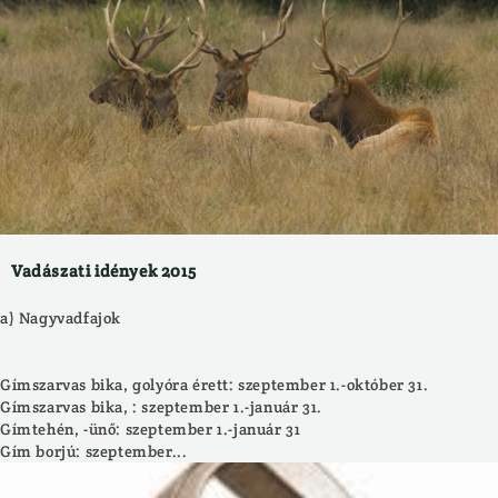
Vadászati idények 2015
a) Nagyvadfajok
Gímszarvas bika, golyóra érett: szeptember 1.-október 31.
Gímszarvas bika, : szeptember 1.-január 31.
Gímtehén, -ünő: szeptember 1.-január 31
Gím borjú: szeptember...