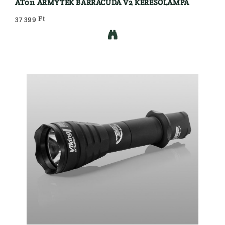
AT011 ARMYTEK BARRACUDA V2 KERESŐLÁMPA
37 399 Ft
