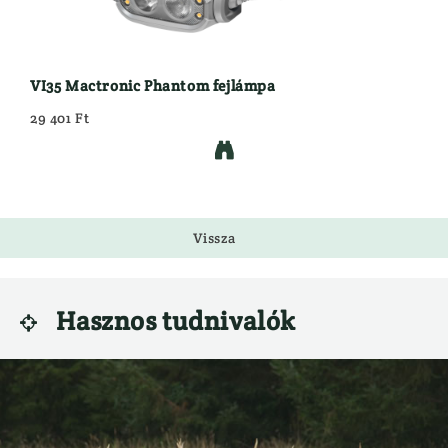
VI35 Mactronic Phantom fejlámpa
29 401 Ft

Vissza
Hasznos tudnivalók
