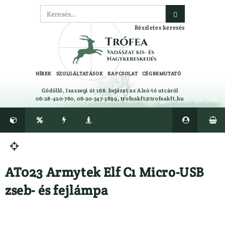
Részletes keresés
HÍREK
SZOLGÁLTATÁSOK
KAPCSOLAT
CÉGBEMUTATÓ
Gödöllő, Isaszegi út 168. bejárat az Alsó-tó utcáról
06-28-420-760, 06-20-347-5899
,
trofeakft@trofeakft.hu






CIPŐ, BAKANCS, CSIZMA ÁPOLÓK,
Félcipő

TALPBETÉTEK
Gumicsizma
AT023 Armytek Elf C1 Micro-USB
CSALIFOLYADÉK, NYALÓSÓ,
Lesbakancs
CSAPDA, RIASZTÓK
Bakancs
zseb- és fejlámpa
EGYÉB
LÉGLŐSZER
Ajándéktárgyak
LŐBOT
Alátétek
LŐSZER