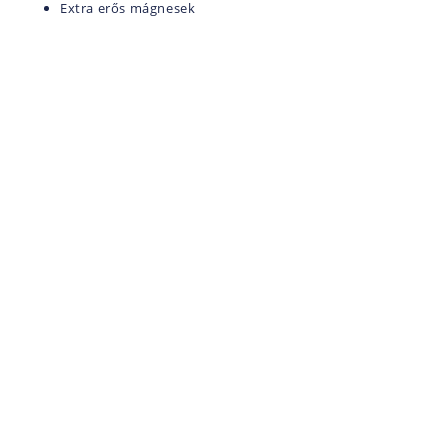
ling/vegyes Csövű
Extra erős mágnesek
LŐSZER TÖLTŐ KÉSZÜLÉKEK, KIEGÉ
ós Fegyver
MINDENFÉLE
tes Fegyver
ÖLTÖNYÖK
er
OPTIKA
Céltávcső
VÁSÁR
Kamera
NI AKCIÓ
Kereső Távcső
ELÉS
Spektív
Távolságmérő
RUHÁZAT