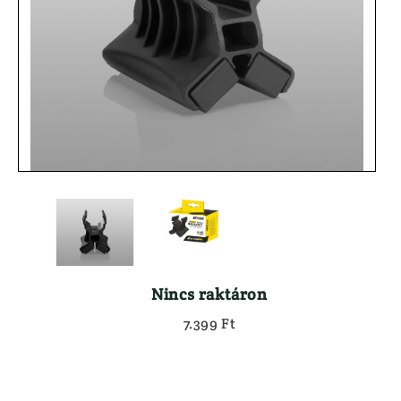
Használt Dril

Kiegészítők
Használt Goly
Hátizsák
Használt Söré
Lőszertartó
Maroklőfegyv
Táskák
JÁTÉKFIGURÁK
Töltényöv
KEDVEZMÉNYES 
Könyvek
KIFUTÓ MARTTII
Lámpa
KUTYÁS FELSZER
ELEMEK, AKKUK
LÁBBELIK
ESŐVÉDŐ RUHÁZAT
Csizma
FEGYVER
Félcipő
}
Nincs raktáron
7.399 Ft