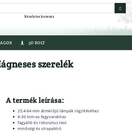
Részletes keresés
SÁGOK
3D BOLT

egyver
Gumicsizma
gneses szerelék
r
Lesbakancs
Bakancs
LÉGLŐSZER
er
LŐBOT
LŐSZER
A termék leírása:
Fegyver
Acél Sörét
25,4-64 mm átmérőjű lámpák rögzítéséhez
Golyós Lőszer
8-30 mm-es fegyverekhez
AT
Pisztoly Lőszer
fagyálló és robosztus test
VEREK
Sörétes Lőszer
minőségi és strapabíró