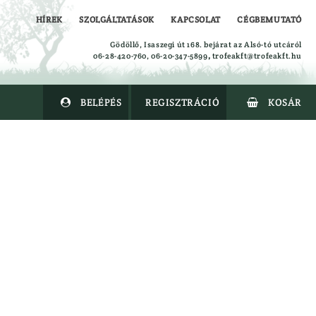
HÍREK
SZOLGÁLTATÁSOK
KAPCSOLAT
CÉGBEMUTATÓ
Gödöllő, Isaszegi út 168. bejárat az Alsó-tó utcáról
06-28-420-760, 06-20-347-5899
,
trofeakft@trofeakft.hu
BELÉPÉS
REGISZTRÁCIÓ
KOSÁR


Alsóruházat
Ing
Kabát
Kalapok
Kesztyűk
Leskabát
Leszsák
Mellény
Nadrág
Overal
Polók