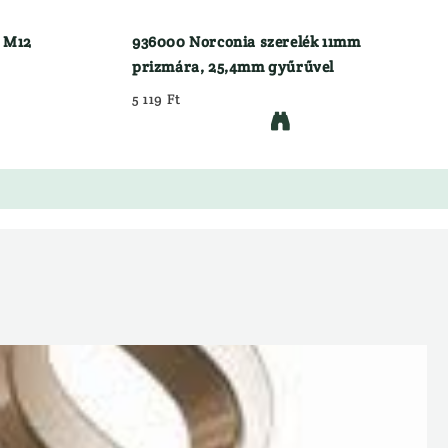
r M12
936000 Norconia szerelék 11mm
prizmára, 25,4mm gyűrűvel
5 119 Ft
