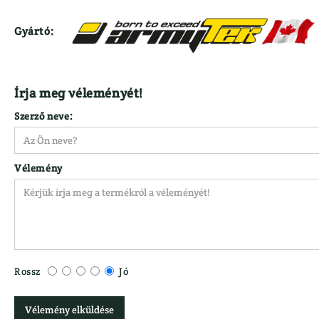
Gyártó:
Írja meg véleményét!
Szerző neve:
Vélemény
Rossz
Jó
Vélemény elküldése