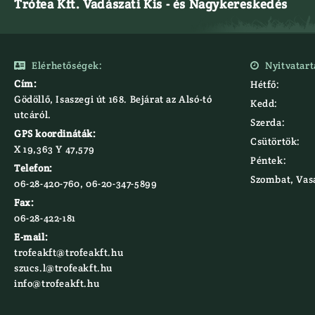
Trófea Kft. Vadászati Kis - és Nagykereskedés
Elérhetőségek:
Nyitvatart


Cím:
Hétfő:
Gödöllő, Isaszegi út 168. Bejárat az Alsó-tó
Kedd:
utcáról.
Szerda:
GPS koordináták:
Csütörtök:
X 19,363 Y 47,579‍
Péntek:
Telefon:
Szombat, Vas
06-28-420-760, 06-20-347-5899
Fax:
06-28-422-181
E-mail:
trofeakft@trofeakft.hu
szucs.l@trofeakft.hu
info@trofeakft.hu