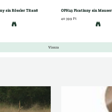
ny sín Rössler Titan6
OPH23 Picatinny sín Mause
40 399 Ft


Vissza