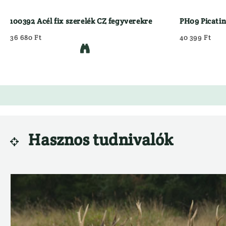
100392 Acél fix szerelék CZ fegyverekre
PH09 Picatin
36 680 Ft
40 399 Ft

Hasznos tudnivalók
