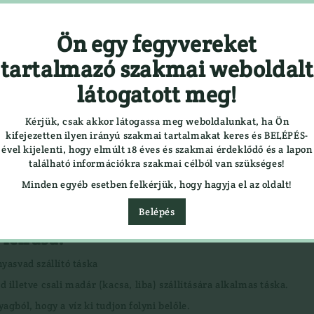
Ön egy fegyvereket
Részletes keresés
tartalmazó szakmai weboldalt
látogatott meg!
SÁGOK
3D BOLT

Kérjük, csak akkor látogassa meg weboldalunkat, ha Ön
kifejezetten ilyen irányú szakmai tartalmakat keres és BELÉPÉS-
egyver
Gumicsizma
llító táska
ével kijelenti, hogy elmúlt 18 éves és szakmai érdeklődő és a lapon
r
Lesbakancs
található információkra szakmai célból van szükséges!
Bakancs
Minden egyéb esetben felkérjük, hogy hagyja el az oldalt!
LÉGLŐSZER
er
Belépés
LŐBOT
LŐSZER
leírása:
Fegyver
Acél Sörét
nyasvad szállító táska
Golyós Lőszer
AT
Pisztoly Lőszer
d illetve csali madár (kacsa, liba) szállítására alkalmas táska.
VEREK
Sörétes Lőszer
yagból, hogy a víz ki tudjon folyni belőle.