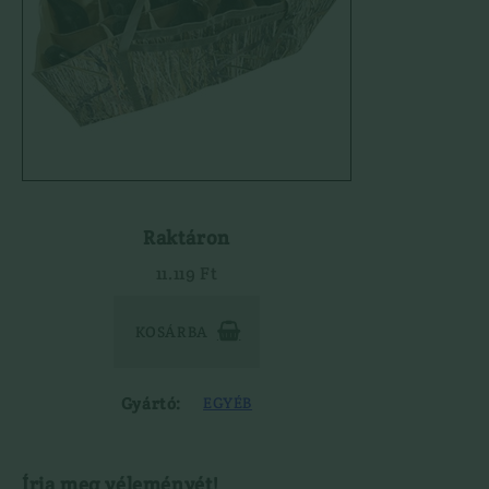

Használt Dril
Kiegészítők
Használt Goly
Hátizsák
Használt Söré
Lőszertartó
Maroklőfegyv
Táskák
JÁTÉKFIGURÁK
Töltényöv
KEDVEZMÉNYES 
Könyvek
KIFUTÓ MARTTII
Lámpa
KUTYÁS FELSZER
ELEMEK, AKKUK
Raktáron
LÁBBELIK
ESŐVÉDŐ RUHÁZAT
Csizma
11.119 Ft
FEGYVER
Félcipő
}
KOSÁRBA

Gyártó:
EGYÉB
Írja meg véleményét!