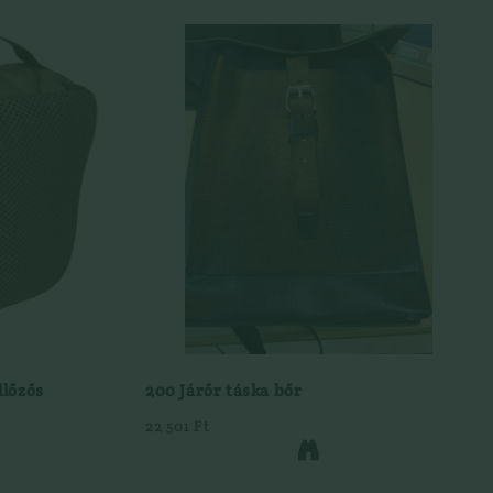
llőzős
200 Járőr táska bőr
22 501 Ft
