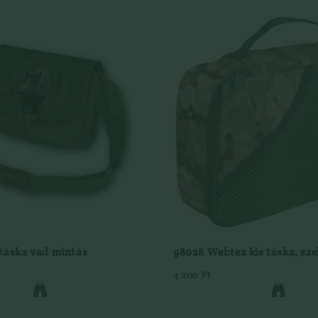
táska vad mintás
98028 Webtex kis táska, sze
4 200 Ft

