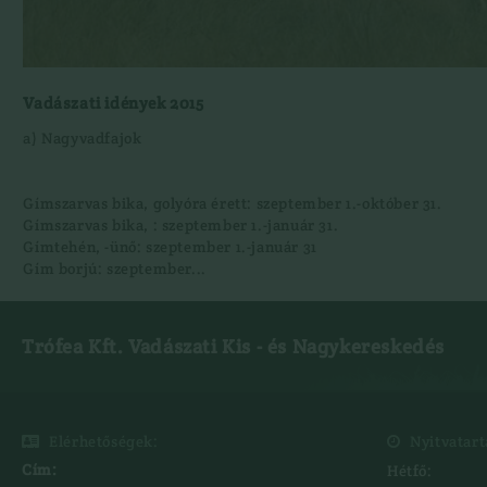
Vadászati idények 2015
a) Nagyvadfajok
Gímszarvas bika, golyóra érett: szeptember 1.-október 31.
Gímszarvas bika, : szeptember 1.-január 31.
Gímtehén, -ünő: szeptember 1.-január 31
Gím borjú: szeptember...
Trófea Kft. Vadászati Kis - és Nagykereskedés
Elérhetőségek:
Nyitvatart


Cím:
Hétfő: