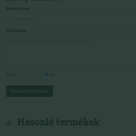
Szerző neve:
Vélemény
Rossz
Jó
Vélemény elküldése
Hasonló termékek
