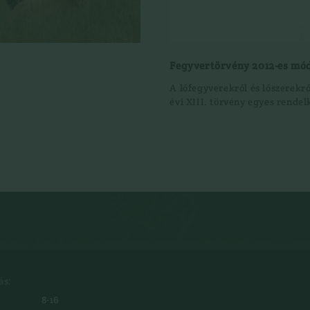
Fegyvertörvény 2012-es mó
A lőfegyverekről és lőszerekrő
évi XIII. törvény egyes rendel
ás:
8-16