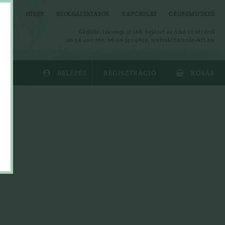
HÍREK
SZOLGÁLTATÁSOK
KAPCSOLAT
CÉGBEMUTATÓ
Gödöllő, Isaszegi út 168. bejárat az Alsó-tó utcáról
06-28-420-760, 06-20-347-5899
,
trofeakft@trofeakft.hu
BELÉPÉS
REGISZTRÁCIÓ
KOSÁR


Alsóruházat
Ing
Kabát
Kalapok
Kesztyűk
Leskabát
Leszsák
Mellény
Nadrág
Overal
Polók