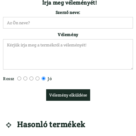
Írja meg véleményét!
LÁBBELIK
VADETETŐ
Csizma
Szerző neve:
}
Vélemény
Rossz
Jó
Vélemény elküldése
Hasonló termékek
