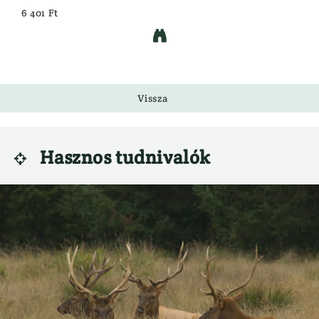
6 401 Ft

Vissza
Hasznos tudnivalók
