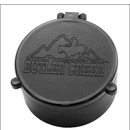
Bőráru
Acél Sörét
Csalisípok, Hívók, Kürtök
Golyós Lőszer
Fegyverápolás
Pisztoly Lőszer
Fegyverszekrény
Sörétes Lőszer
Fegyverszíjjak
LŐSZER TÖLTŐ KÉSZÜLÉKEK,
Fegyvertok
KIEGÉSZÍTŐK
Kiegészítők
MINDENFÉLE
Hátizsák
ÖLTÖNYÖK
Lőszertartó

OPTIKA
Táskák
Céltávcső
Töltényöv
Kamera
Könyvek
Kereső Távcső
Lámpa
Spektív
ELEMEK, AKKUK
Távolságmérő
ESŐVÉDŐ RUHÁZAT
RUHÁZAT
FEGYVER
Alsóruházat
Gáz-Riasztó Fegyver
Ing