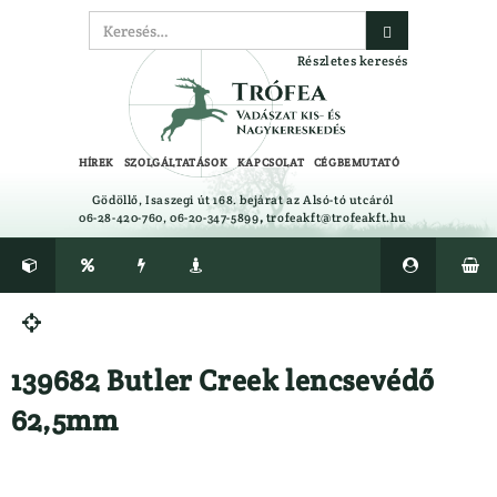
Részletes keresés
HÍREK
SZOLGÁLTATÁSOK
KAPCSOLAT
CÉGBEMUTATÓ
Gödöllő, Isaszegi út 168. bejárat az Alsó-tó utcáról
06-28-420-760, 06-20-347-5899
,
trofeakft@trofeakft.hu






CIPŐ, BAKANCS, CSIZMA ÁPOLÓK,
Félcipő

TALPBETÉTEK
Gumicsizma
139682 Butler Creek lencsevédő
CSALIFOLYADÉK, NYALÓSÓ,
Lesbakancs
CSAPDA, RIASZTÓK
Bakancs
62,5mm
EGYÉB
LÉGLŐSZER
Ajándéktárgyak
LŐBOT
Alátétek
LŐSZER