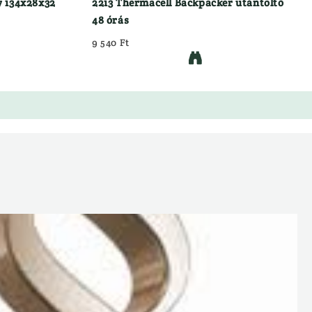
y 134x28x32
2213 Thermacell Backpacker utántöltő
48 órás
9 540 Ft
