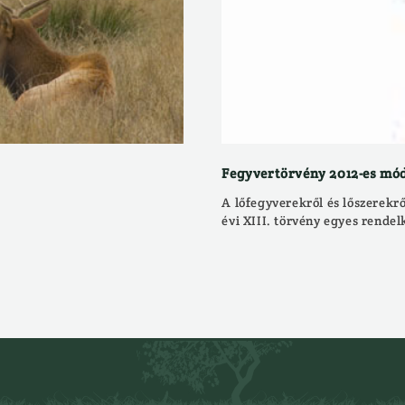
Fegyvertörvény 2012-es mó
A lőfegyverekről és lőszerekrő
évi XIII. törvény egyes rendel