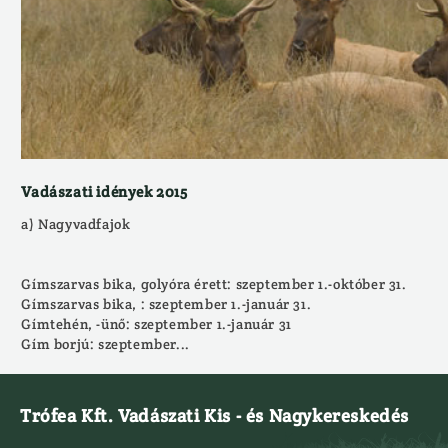
Vadászati idények 2015
a) Nagyvadfajok
Gímszarvas bika, golyóra érett: szeptember 1.-október 31.
Gímszarvas bika, : szeptember 1.-január 31.
Gímtehén, -ünő: szeptember 1.-január 31
Gím borjú: szeptember...
Trófea Kft. Vadászati Kis - és Nagykereskedés