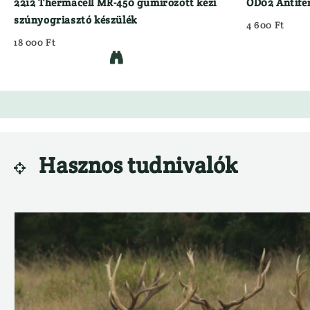
2212 Thermacell MR-450 gumírozott kézi
OD02 Antife
szúnyogriasztó készülék
4 600 Ft
18 000 Ft

Hasznos tudnivalók
