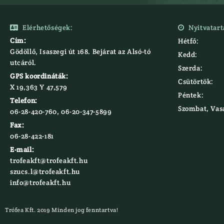
Elérhetőségek:
Nyitvatart


Cím:
Hétfő:
Gödöllő, Isaszegi út 168. Bejárat az Alsó-tó
Kedd:
utcáról.
Szerda:
GPS koordináták:
Csütörtök:
X 19,363 Y 47,579‍
Péntek:
Telefon:
Szombat, Vas
06-28-420-760, 06-20-347-5899
Fax:
06-28-422-181
E-mail:
trofeakft@trofeakft.hu
szucs.l@trofeakft.hu
info@trofeakft.hu
Trófea Kft. 2019 Minden jog fenntartva!