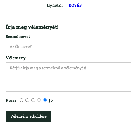
Gyártó:
EGYÉB
Írja meg véleményét!
Szerző neve:
Vélemény
Rossz
Jó
Vélemény elküldése