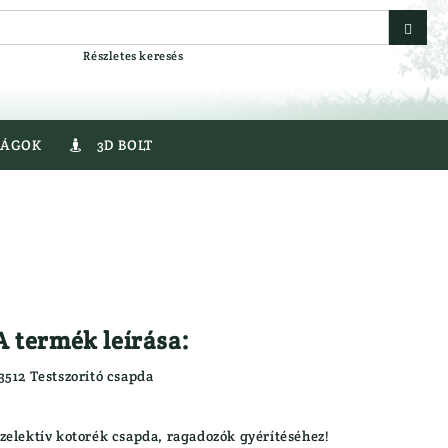
Részletes keresés
SÁGOK
3D BOLT

egyver
Gumicsizma
r
Lesbakancs
Bakancs
LÉGLŐSZER
er
LŐBOT
LŐSZER
A termék leírása:
Fegyver
Acél Sörét
3512 Testszorító csapda
Golyós Lőszer
AT
Pisztoly Lőszer
VEREK
Sörétes Lőszer
zelektív kotorék csapda, ragadozók gyérítéséhez!