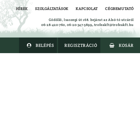
HÍREK
SZOLGÁLTATÁSOK
KAPCSOLAT
CÉGBEMUTATÓ
Gödöllő, Isaszegi út 168. bejárat az Alsó-tó utcáról
06-28-420-760, 06-20-347-5899
,
trofeakft@trofeakft.hu
BELÉPÉS
REGISZTRÁCIÓ
KOSÁR


Alsóruházat
Ing
Kabát
Kalapok
Kesztyűk
Leskabát
Leszsák
Mellény
Nadrág
Overal
Polók