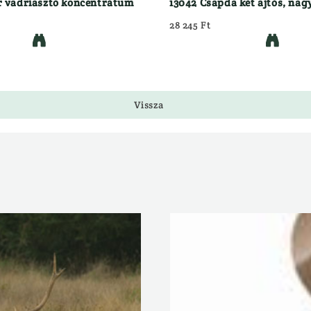
r vadriasztó koncentrátum
13042 Csapda két ajtós, nag
28 245 Ft


Vissza