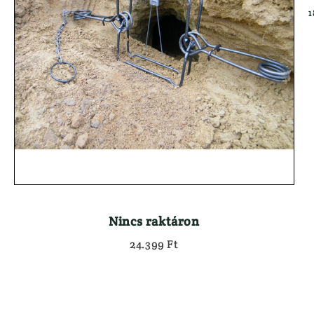
Használt Dril
1
Kiegészítők
Használt Goly
Hátizsák

Használt Söré
Lőszertartó
Maroklőfegyv
Táskák
JÁTÉKFIGURÁK
Töltényöv
KEDVEZMÉNYES 
Könyvek
KIFUTÓ MARTTII
Lámpa
KUTYÁS FELSZER
ELEMEK, AKKUK
LÁBBELIK
ESŐVÉDŐ RUHÁZAT
Csizma
FEGYVER
Félcipő
}
Nincs raktáron
24.399 Ft