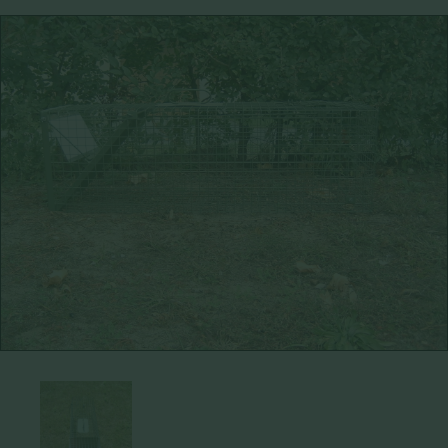
Bőráru
Acél Sörét
Csalisípok, Hívók, Kürtök
Golyós Lőszer
Fegyverápolás
Pisztoly Lőszer
Fegyverszekrény
Sörétes Lőszer
Fegyverszíjjak
LŐSZER TÖLTŐ KÉSZÜLÉKEK,
Fegyvertok
KIEGÉSZÍTŐK
Kiegészítők

MINDENFÉLE
Hátizsák
ÖLTÖNYÖK
Lőszertartó
OPTIKA
Táskák
Céltávcső
Töltényöv
Kamera
Könyvek
Kereső Távcső
Lámpa
Spektív
ELEMEK, AKKUK
Távolságmérő
ESŐVÉDŐ RUHÁZAT
RUHÁZAT
FEGYVER
Alsóruházat
Gáz-Riasztó Fegyver
Ing