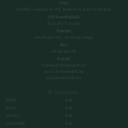
Cím:
Gödöllő, Isaszegi út 168. Bejárat az Alsó-tó utcáról.
GPS koordináták:
X 19,363 Y 47,579‍
Telefon:
06-28-420-760, 06-20-347-5899
Fax:
06-28-422-181
E-mail:
trofeakft@trofeakft.hu
szucs.l@trofeakft.hu
info@trofeakft.hu
Nyitvatartás:

Hétfő:
8-16
Kedd:
8-16
Szerda:
8-18
Csütörtök:
8-18