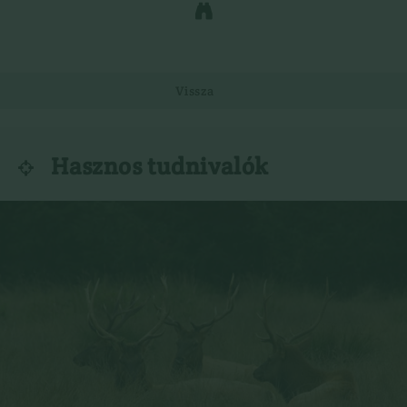

Vissza
Hasznos tudnivalók
