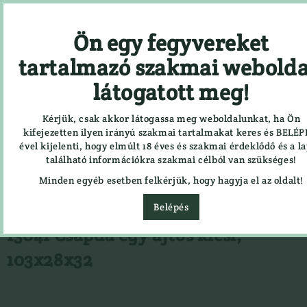
Ön egy fegyvereket
Részletes keresés
tartalmazó szakmai webolda
látogatott meg!
HÍREK
SZOLGÁLTATÁSOK
KAPCSOLAT
CÉGBEMUTATÓ
Kérjük, csak akkor látogassa meg weboldalunkat, ha Ön
Gödöllő, Isaszegi út 168. bejárat az Alsó-tó utcáról
kifejezetten ilyen irányú szakmai tartalmakat keres és BELÉP
06-28-420-760, 06-20-347-5899
,
trofeakft@trofeakft.hu
ével kijelenti, hogy elmúlt 18 éves és szakmai érdeklődő és a l
található információkra szakmai célból van szükséges!






Minden egyéb esetben felkérjük, hogy hagyja el az oldalt!
CIPŐ, BAKANCS, CSIZMA ÁPOLÓK,
Félcipő

Belépés
TALPBETÉTEK
Gumicsizma
13041 Csapda egy ajtós kicsi,
CSALIFOLYADÉK, NYALÓSÓ,
Lesbakancs
CSAPDA, RIASZTÓK
Bakancs
103x28x32
EGYÉB
LÉGLŐSZER
Ajándéktárgyak
LŐBOT
Alátétek
LŐSZER