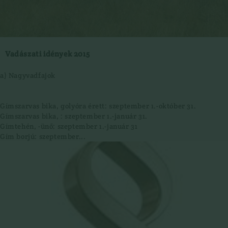
Vadászati idények 2015
a) Nagyvadfajok
Gímszarvas bika, golyóra érett: szeptember 1.-október 31.
Gímszarvas bika, : szeptember 1.-január 31.
Gímtehén, -ünő: szeptember 1.-január 31
Gím borjú: szeptember...