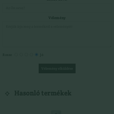
LÁBBELIK
VADETETŐ
Csizma
}
Vélemény
Rossz
Jó
Vélemény elküldése
Hasonló termékek
